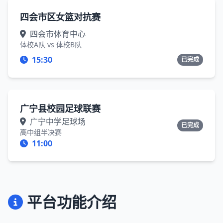
四会市区女篮对抗赛
四会市体育中心
体校A队 vs 体校B队
15:30
已完成
广宁县校园足球联赛
广宁中学足球场
已完成
高中组半决赛
11:00
平台功能介绍