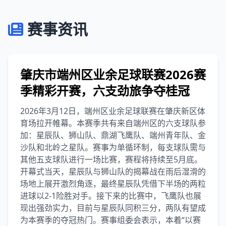
赛事资讯
肇庆市端州区业余足球联赛2026赛
季精彩开赛，六支劲旅争夺桂冠
2026年3月12日，端州区业余足球联赛在肇庆新区体
育场拉开帷幕。本赛季共有来自端州区的六支球队参
加：星辰队、狮山队、鼎湖飞鹰队、端州青年队、金
沙队和北岭之星队。赛事为单循环制，每支球队需与
其他五支球队进行一场比赛，赛程将持续至5月底。
开幕式当天，星辰队与狮山队的揭幕战在雨后湿滑的
场地上展开激烈角逐，最终星辰队凭借下半场的两粒
进球以2-1险胜对手。接下来的比赛中，飞鹰队也展
现出强劲实力，目前与星辰队同积三分，两队有望成
为本赛季的夺冠热门。赛事组委会表示，本着“以赛