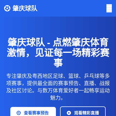
肇庆球队
肇庆球队 - 点燃肇庆体育
激情，见证每一场精彩赛
事
专注肇庆及粤西地区足球、篮球、乒乓球等多
项赛事，提供最全面的赛事预告、直播、战报
及社区讨论。与数万体育爱好者一起畅享运动
魅力。
查看赛事预告
观看精彩直播