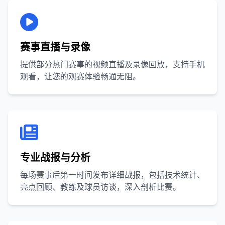
赛事直播与录像
提供部分热门赛事的视频直播及录像回放，支持手机
观看，让您的观赛体验畅通无阻。
专业战报与分析
每场赛事后第一时间发布详细战报，包括技术统计、
亮点回顾、教练及球员访谈，深入剖析比赛。