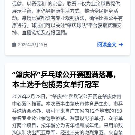
促健、以赛促和”的宗旨，联赛不仅为业余球员提供
展示平台，更倡导健康生活方式，推动全民健身活
动。每场比赛都设有专业裁判执法，确保比赛公平有
序进行。球迷们可以关注“肇庆球队”平台获取赛程安
排、直播链接及战报回顾。
阅读全文
2026年3月15日
“肇庆杯”乒乓球公开赛圆满落幕，
本土选手包揽男女单打冠军
2026年2月28日，“肇庆杯”乒乓球公开赛在肇庆体育
中心落下帷幕。本次赛事由肇庆市体育局主办、市乒
乓球协会承办，吸引了来自广东省内12个地市的150
余名专业及业余选手参赛。赛事设男子单打、女子单
打两个项目，按年龄分为青年组和成年组，采用单败
淘汰制决出冠亚季军。经过三天的激烈角逐，来自肇