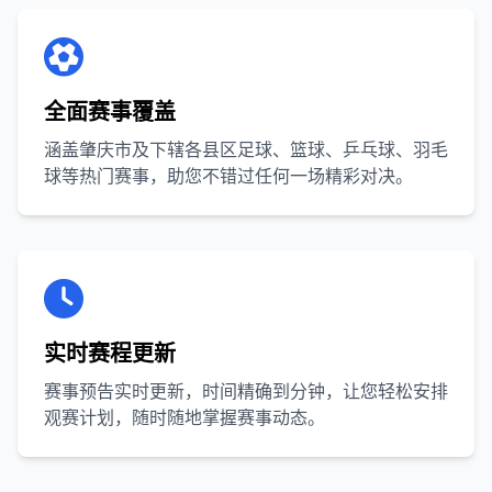
全面赛事覆盖
涵盖肇庆市及下辖各县区足球、篮球、乒乓球、羽毛
球等热门赛事，助您不错过任何一场精彩对决。
实时赛程更新
赛事预告实时更新，时间精确到分钟，让您轻松安排
观赛计划，随时随地掌握赛事动态。