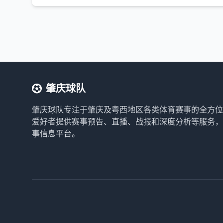
肇庆球队
肇庆球队专注于肇庆及粤西地区各类体育赛事的全方位
爱好者提供赛事预告、直播、战报和深度分析等服务，
事信息平台。