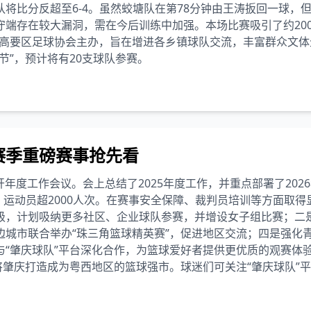
将比分反超至6-4。虽然蛟塘队在第78分钟由王涛扳回一球，
端存在较大漏洞，需在今后训练中加强。本场比赛吸引了约20
由高要区足球协会主办，旨在增进各乡镇球队交流，丰富群众文
节”，预计将有20支球队参赛。
赛季重磅赛事抢先看
开年度工作会议。会上总结了2025年度工作，并重点部署了202
，运动员超2000人次。在赛事安全保障、裁判员培训等方面取得
，计划吸纳更多社区、企业球队参赛，并增设女子组比赛；二是
边城市联合举办“珠三角篮球精英赛”，促进地区交流；四是强化
与“肇庆球队”平台深化合作，为篮球爱好者提供更优质的观赛体
将肇庆打造成为粤西地区的篮球强市。球迷们可关注“肇庆球队”