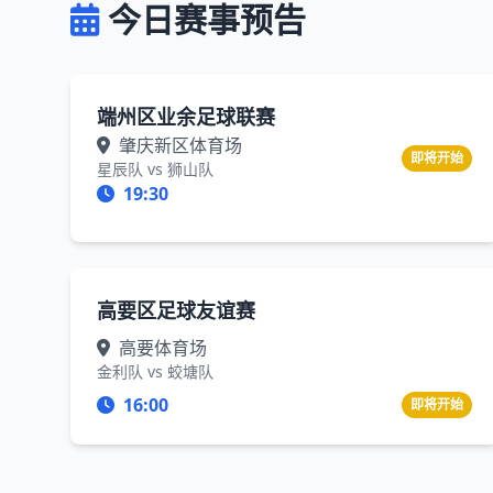
今日赛事预告
端州区业余足球联赛
肇庆新区体育场
即将开始
星辰队 vs 狮山队
19:30
高要区足球友谊赛
高要体育场
金利队 vs 蛟塘队
16:00
即将开始