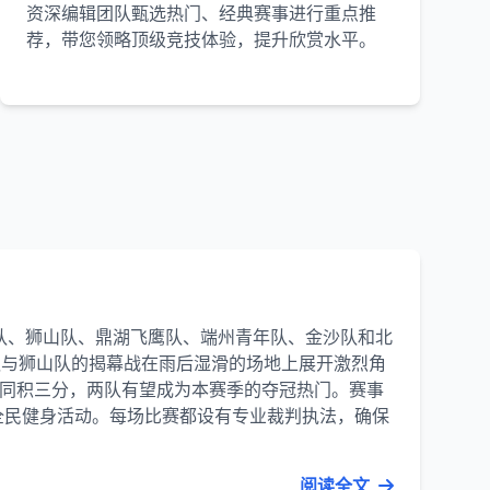
资深编辑团队甄选热门、经典赛事进行重点推
荐，带您领略顶级竞技体验，提升欣赏水平。
辰队、狮山队、鼎湖飞鹰队、端州青年队、金沙队和北
队与狮山队的揭幕战在雨后湿滑的场地上展开激烈角
队同积三分，两队有望成为本赛季的夺冠热门。赛事
全民健身活动。每场比赛都设有专业裁判执法，确保
阅读全文