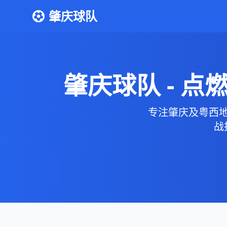
肇庆球队
肇庆球队 - 
专注肇庆及粤西
战