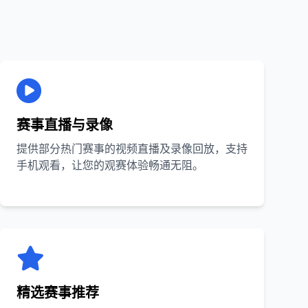
赛事直播与录像
提供部分热门赛事的视频直播及录像回放，支持
手机观看，让您的观赛体验畅通无阻。
精选赛事推荐