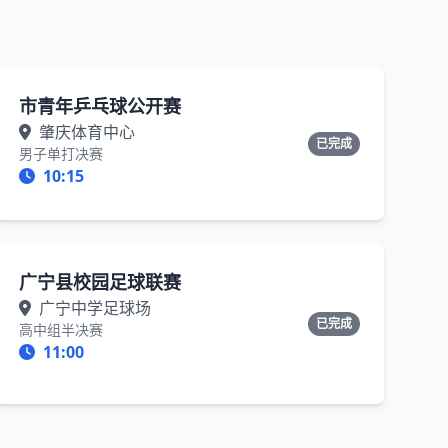
市青年乒乓球公开赛
肇庆体育中心
已完成
男子单打决赛
10:15
广宁县校园足球联赛
广宁中学足球场
已完成
高中组半决赛
11:00