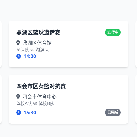
鼎湖区篮球邀请赛
进行中
鼎湖区体育馆
龙头队 vs 湖滨队
14:00
四会市区女篮对抗赛
四会市体育中心
体校A队 vs 体校B队
15:30
已完成