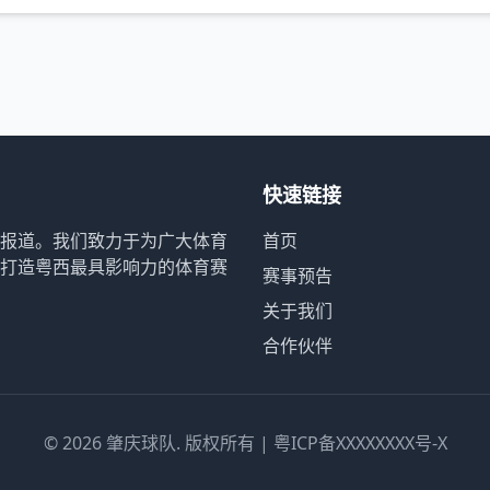
快速链接
报道。我们致力于为广大体育
首页
打造粤西最具影响力的体育赛
赛事预告
关于我们
合作伙伴
© 2026 肇庆球队. 版权所有 | 粤ICP备XXXXXXXX号-X