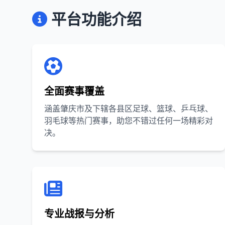
平台功能介绍
全面赛事覆盖
涵盖肇庆市及下辖各县区足球、篮球、乒乓球、
羽毛球等热门赛事，助您不错过任何一场精彩对
决。
专业战报与分析