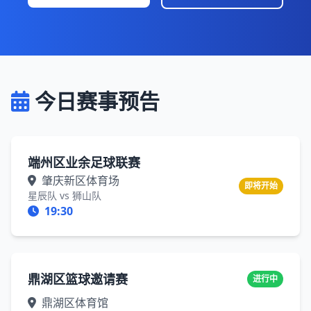
今日赛事预告
端州区业余足球联赛
肇庆新区体育场
即将开始
星辰队 vs 狮山队
19:30
鼎湖区篮球邀请赛
进行中
鼎湖区体育馆