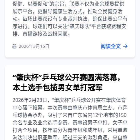
促健、以赛促和”的宗旨，联赛不仅为业余球员提供
展示平台，更倡导健康生活方式，推动全民健身活
动。每场比赛都设有专业裁判执法，确保比赛公平有
序进行。球迷们可以关注“肇庆球队”平台获取赛程安
排、直播链接及战报回顾。
阅读全文
2026年3月15日
“肇庆杯”乒乓球公开赛圆满落幕，
本土选手包揽男女单打冠军
2026年2月28日，“肇庆杯”乒乓球公开赛在肇庆体育
中心落下帷幕。本次赛事由肇庆市体育局主办、市乒
乓球协会承办，吸引了来自广东省内12个地市的150
余名专业及业余选手参赛。赛事设男子单打、女子单
打两个项目，按年龄分为青年组和成年组，采用单败
淘汰制决出冠亚季军。经过三天的激烈角逐，来自肇