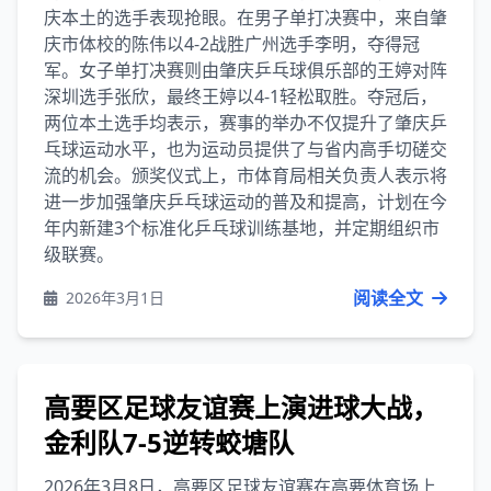
庆本土的选手表现抢眼。在男子单打决赛中，来自肇
庆市体校的陈伟以4-2战胜广州选手李明，夺得冠
军。女子单打决赛则由肇庆乒乓球俱乐部的王婷对阵
深圳选手张欣，最终王婷以4-1轻松取胜。夺冠后，
两位本土选手均表示，赛事的举办不仅提升了肇庆乒
乓球运动水平，也为运动员提供了与省内高手切磋交
流的机会。颁奖仪式上，市体育局相关负责人表示将
进一步加强肇庆乒乓球运动的普及和提高，计划在今
年内新建3个标准化乒乓球训练基地，并定期组织市
级联赛。
阅读全文
2026年3月1日
高要区足球友谊赛上演进球大战，
金利队7-5逆转蛟塘队
2026年3月8日，高要区足球友谊赛在高要体育场上