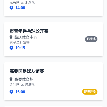
龙头队 vs 湖滨队
14:00
市青年乒乓球公开赛
肇庆体育中心
已完成
男子单打决赛
10:15
高要区足球友谊赛
高要体育场
金利队 vs 蛟塘队
16:00
即将开始