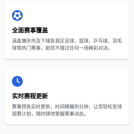
全面赛事覆盖
涵盖肇庆市及下辖各县区足球、篮球、乒乓球、羽毛
球等热门赛事，助您不错过任何一场精彩对决。
实时赛程更新
赛事预告实时更新，时间精确到分钟，让您轻松安排
观赛计划，随时随地掌握赛事动态。