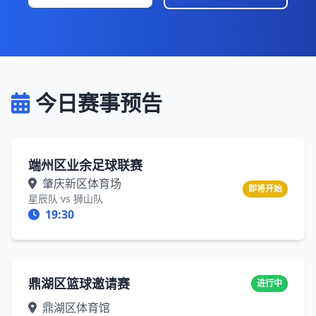
今日赛事预告
端州区业余足球联赛
肇庆新区体育场
即将开始
星辰队 vs 狮山队
19:30
鼎湖区篮球邀请赛
进行中
鼎湖区体育馆