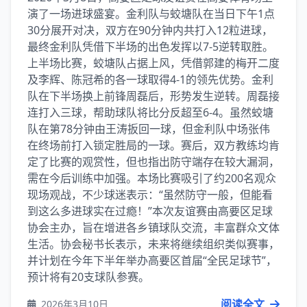
演了一场进球盛宴。金利队与蛟塘队在当日下午1点
30分展开对决，双方在90分钟内共打入12粒进球，
最终金利队凭借下半场的出色发挥以7-5逆转取胜。
上半场比赛，蛟塘队占据上风，凭借郭建的梅开二度
及李辉、陈冠希的各一球取得4-1的领先优势。金利
队在下半场换上前锋周磊后，形势发生逆转。周磊接
连打入三球，帮助球队将比分反超至6-4。虽然蛟塘
队在第78分钟由王涛扳回一球，但金利队中场张伟
在终场前打入锁定胜局的一球。赛后，双方教练均肯
定了比赛的观赏性，但也指出防守端存在较大漏洞，
需在今后训练中加强。本场比赛吸引了约200名观众
现场观战，不少球迷表示：“虽然防守一般，但能看
到这么多进球实在过瘾！”本次友谊赛由高要区足球
协会主办，旨在增进各乡镇球队交流，丰富群众文体
生活。协会秘书长表示，未来将继续组织类似赛事，
并计划在今年下半年举办高要区首届“全民足球节”，
预计将有20支球队参赛。
阅读全文
2026年3月10日