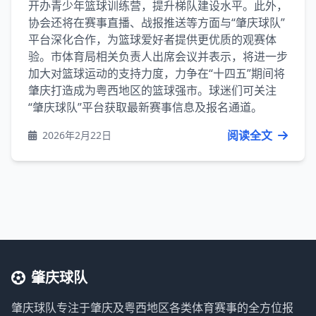
开办青少年篮球训练营，提升梯队建设水平。此外，
协会还将在赛事直播、战报推送等方面与“肇庆球队”
平台深化合作，为篮球爱好者提供更优质的观赛体
验。市体育局相关负责人出席会议并表示，将进一步
加大对篮球运动的支持力度，力争在“十四五”期间将
肇庆打造成为粤西地区的篮球强市。球迷们可关注
“肇庆球队”平台获取最新赛事信息及报名通道。
阅读全文
2026年2月22日
肇庆球队
肇庆球队专注于肇庆及粤西地区各类体育赛事的全方位报