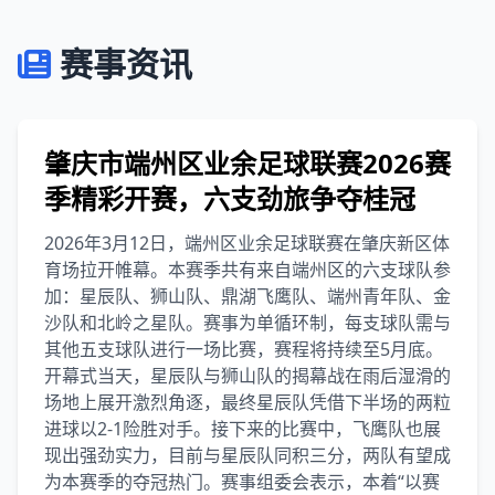
赛事资讯
肇庆市端州区业余足球联赛2026赛
季精彩开赛，六支劲旅争夺桂冠
2026年3月12日，端州区业余足球联赛在肇庆新区体
育场拉开帷幕。本赛季共有来自端州区的六支球队参
加：星辰队、狮山队、鼎湖飞鹰队、端州青年队、金
沙队和北岭之星队。赛事为单循环制，每支球队需与
其他五支球队进行一场比赛，赛程将持续至5月底。
开幕式当天，星辰队与狮山队的揭幕战在雨后湿滑的
场地上展开激烈角逐，最终星辰队凭借下半场的两粒
进球以2-1险胜对手。接下来的比赛中，飞鹰队也展
现出强劲实力，目前与星辰队同积三分，两队有望成
为本赛季的夺冠热门。赛事组委会表示，本着“以赛