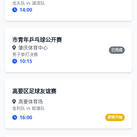
龙头队 vs 湖滨队
14:00
市青年乒乓球公开赛
肇庆体育中心
已完成
男子单打决赛
10:15
高要区足球友谊赛
高要体育场
金利队 vs 蛟塘队
16:00
即将开始