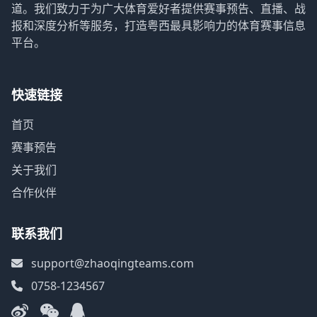
道。我们致力于为广大体育爱好者提供赛事预告、直播、战
报和深度分析等服务，打造粤西最具影响力的体育赛事信息
平台。
快速链接
首页
赛事预告
关于我们
合作伙伴
联系我们
support@zhaoqingteams.com
0758-1234567