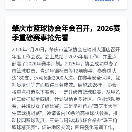
肇庆市篮球协会年会召开，2026赛
季重磅赛事抢先看
2026年2月20日，肇庆市篮球协会在端州大酒店召开
年度工作会议。会上总结了2025年度工作，并重点
部署了2026年赛事计划。2025年，协会成功举办了
市篮球联赛、青少年锦标赛等12项赛事，参赛球队
达180支，运动员超2000人次。在赛事安全保障、裁
判员培训等方面取得显著成效。展望2026年，协会
将重点打造以下赛事：一是升级市篮球联赛，从甲乙
丙三级扩展至四级，计划吸纳更多社区、企业球队参
赛，并增设女子组比赛；二是举办首届“肇庆市大学
生篮球挑战赛”，邀请省内10余所高校球队参赛，推
动校园篮球发展；三是与周边城市联合举办“珠三角
篮球精英赛”，促进地区交流；四是强化青训工作，