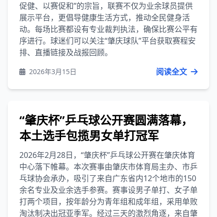
促健、以赛促和”的宗旨，联赛不仅为业余球员提供
展示平台，更倡导健康生活方式，推动全民健身活
动。每场比赛都设有专业裁判执法，确保比赛公平有
序进行。球迷们可以关注“肇庆球队”平台获取赛程安
排、直播链接及战报回顾。
阅读全文
2026年3月15日
“肇庆杯”乒乓球公开赛圆满落幕，
本土选手包揽男女单打冠军
2026年2月28日，“肇庆杯”乒乓球公开赛在肇庆体育
中心落下帷幕。本次赛事由肇庆市体育局主办、市乒
乓球协会承办，吸引了来自广东省内12个地市的150
余名专业及业余选手参赛。赛事设男子单打、女子单
打两个项目，按年龄分为青年组和成年组，采用单败
淘汰制决出冠亚季军。经过三天的激烈角逐，来自肇