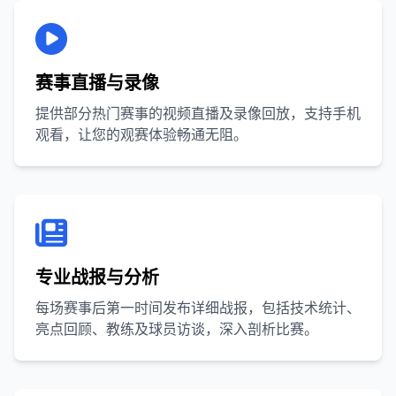
赛事直播与录像
提供部分热门赛事的视频直播及录像回放，支持手机
观看，让您的观赛体验畅通无阻。
专业战报与分析
每场赛事后第一时间发布详细战报，包括技术统计、
亮点回顾、教练及球员访谈，深入剖析比赛。