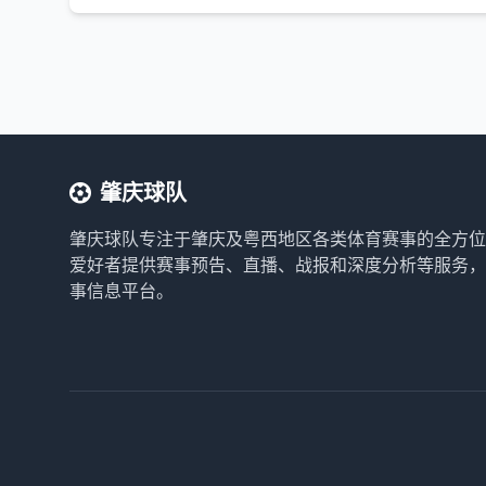
肇庆球队
肇庆球队专注于肇庆及粤西地区各类体育赛事的全方位
爱好者提供赛事预告、直播、战报和深度分析等服务，
事信息平台。