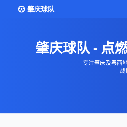
肇庆球队
肇庆球队 - 
专注肇庆及粤西
战