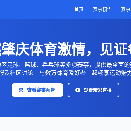
首页
赛事预告
赛事
点燃肇庆体育激情，见
地区足球、篮球、乒乓球等多项赛事，提供最全面的
报及社区讨论。与数万体育爱好者一起畅享运动魅
查看赛事预告
观看精彩直播