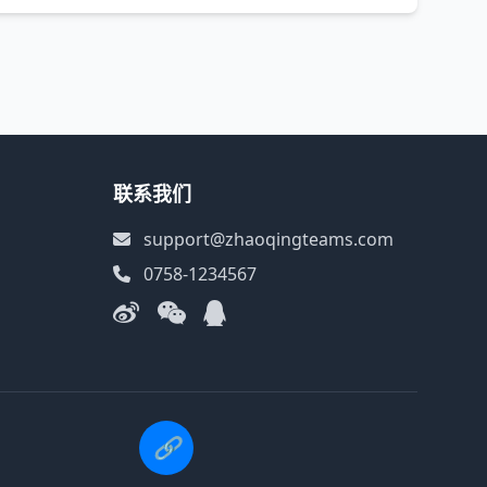
联系我们
support@zhaoqingteams.com
0758-1234567
🔗
英超多少支球队