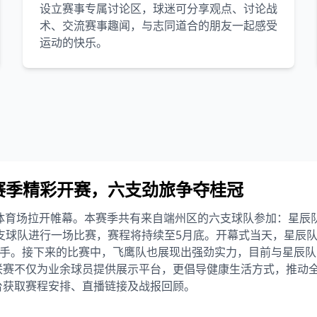
设立赛事专属讨论区，球迷可分享观点、讨论战
术、交流赛事趣闻，与志同道合的朋友一起感受
运动的快乐。
6赛季精彩开赛，六支劲旅争夺桂冠
新区体育场拉开帷幕。本赛季共有来自端州区的六支球队参加：星
支球队进行一场比赛，赛程将持续至5月底。开幕式当天，星辰
胜对手。接下来的比赛中，飞鹰队也展现出强劲实力，目前与星辰
，联赛不仅为业余球员提供展示平台，更倡导健康生活方式，推动
台获取赛程安排、直播链接及战报回顾。