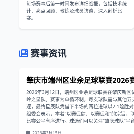
每场赛事后第一时间发布详细战报，包括技术统
计、亮点回顾、教练及球员访谈，深入剖析比
赛。
赛事资讯
肇庆市端州区业余足球联赛202
2026年3月12日，端州区业余足球联赛在肇庆
岭之星队。赛事为单循环制，每支球队需与其他五
逐，最终星辰队凭借下半场的两粒进球以2-1险
组委会表示，本着“以赛促健、以赛促和”的宗旨
比赛公平有序进行。球迷们可以关注“肇庆球队”平
2026年3月15日