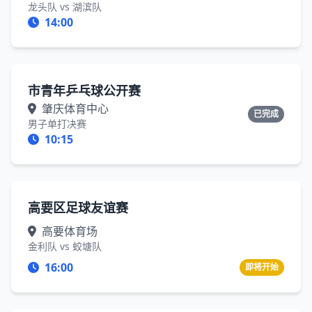
龙头队 vs 湖滨队
14:00
市青年乒乓球公开赛
肇庆体育中心
已完成
男子单打决赛
10:15
高要区足球友谊赛
高要体育场
金利队 vs 蛟塘队
16:00
即将开始