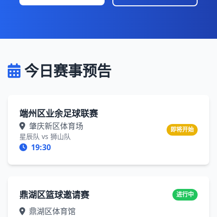
今日赛事预告
端州区业余足球联赛
肇庆新区体育场
即将开始
星辰队 vs 狮山队
19:30
鼎湖区篮球邀请赛
进行中
鼎湖区体育馆