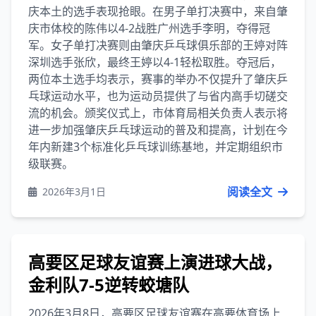
庆本土的选手表现抢眼。在男子单打决赛中，来自肇
庆市体校的陈伟以4-2战胜广州选手李明，夺得冠
军。女子单打决赛则由肇庆乒乓球俱乐部的王婷对阵
深圳选手张欣，最终王婷以4-1轻松取胜。夺冠后，
两位本土选手均表示，赛事的举办不仅提升了肇庆乒
乓球运动水平，也为运动员提供了与省内高手切磋交
流的机会。颁奖仪式上，市体育局相关负责人表示将
进一步加强肇庆乒乓球运动的普及和提高，计划在今
年内新建3个标准化乒乓球训练基地，并定期组织市
级联赛。
阅读全文
2026年3月1日
高要区足球友谊赛上演进球大战，
金利队7-5逆转蛟塘队
2026年3月8日，高要区足球友谊赛在高要体育场上