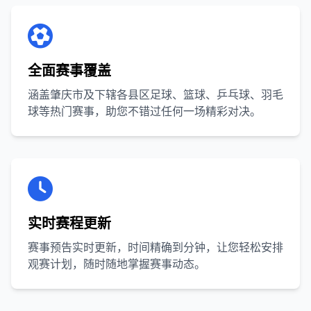
全面赛事覆盖
涵盖肇庆市及下辖各县区足球、篮球、乒乓球、羽毛
球等热门赛事，助您不错过任何一场精彩对决。
实时赛程更新
赛事预告实时更新，时间精确到分钟，让您轻松安排
观赛计划，随时随地掌握赛事动态。