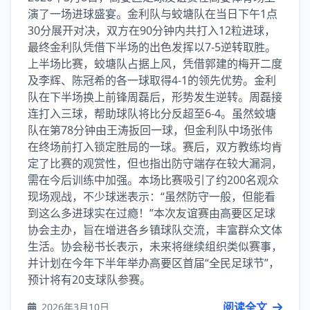
演了一场进球盛宴。金利队与蛟塘队在当日下午1点
30分展开对决，双方在90分钟内共打入12粒进球，
最终金利队凭借下半场的出色发挥以7-5逆转取胜。
上半场比赛，蛟塘队占据上风，凭借郭建的梅开二度
及李辉、陈冠希的各一球取得4-1的领先优势。金利
队在下半场换上前锋周磊后，形势发生逆转。周磊接
连打入三球，帮助球队将比分反超至6-4。虽然蛟塘
队在第78分钟由王涛扳回一球，但金利队中场张伟
在终场前打入锁定胜局的一球。赛后，双方教练均肯
定了比赛的观赏性，但也指出防守端存在较大漏洞，
需在今后训练中加强。本场比赛吸引了约200名观众
现场观战，不少球迷表示：“虽然防守一般，但能看
到这么多进球实在过瘾！”本次友谊赛由高要区足球
协会主办，旨在增进各乡镇球队交流，丰富群众文体
生活。协会秘书长表示，未来将继续组织类似赛事，
并计划在今年下半年举办高要区首届“全民足球节”，
预计将有20支球队参赛。
阅读全文
2026年3月10日