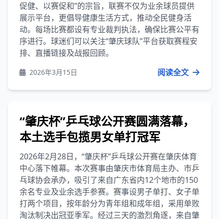
促健、以赛促和”的宗旨，联赛不仅为业余球员提供
展示平台，更倡导健康生活方式，推动全民健身活
动。每场比赛都设有专业裁判执法，确保比赛公平有
序进行。球迷们可以关注“肇庆球队”平台获取赛程安
排、直播链接及战报回顾。
阅读全文
2026年3月15日
“肇庆杯”乒乓球公开赛圆满落幕，
本土选手包揽男女单打冠军
2026年2月28日，“肇庆杯”乒乓球公开赛在肇庆体育
中心落下帷幕。本次赛事由肇庆市体育局主办、市乒
乓球协会承办，吸引了来自广东省内12个地市的150
余名专业及业余选手参赛。赛事设男子单打、女子单
打两个项目，按年龄分为青年组和成年组，采用单败
淘汰制决出冠亚季军。经过三天的激烈角逐，来自肇