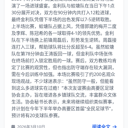
演了一场进球盛宴。金利队与蛟塘队在当日下午1点
30分展开对决，双方在90分钟内共打入12粒进球，
最终金利队凭借下半场的出色发挥以7-5逆转取胜。
上半场比赛，蛟塘队占据上风，凭借郭建的梅开二度
及李辉、陈冠希的各一球取得4-1的领先优势。金利
队在下半场换上前锋周磊后，形势发生逆转。周磊接
连打入三球，帮助球队将比分反超至6-4。虽然蛟塘
队在第78分钟由王涛扳回一球，但金利队中场张伟
在终场前打入锁定胜局的一球。赛后，双方教练均肯
定了比赛的观赏性，但也指出防守端存在较大漏洞，
需在今后训练中加强。本场比赛吸引了约200名观众
现场观战，不少球迷表示：“虽然防守一般，但能看
到这么多进球实在过瘾！”本次友谊赛由高要区足球
协会主办，旨在增进各乡镇球队交流，丰富群众文体
生活。协会秘书长表示，未来将继续组织类似赛事，
并计划在今年下半年举办高要区首届“全民足球节”，
预计将有20支球队参赛。
阅读全文
2026年3月10日