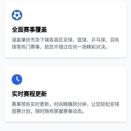
全面赛事覆盖
涵盖肇庆市及下辖各县区足球、篮球、乒乓球、羽毛
球等热门赛事，助您不错过任何一场精彩对决。
实时赛程更新
赛事预告实时更新，时间精确到分钟，让您轻松安排
观赛计划，随时随地掌握赛事动态。