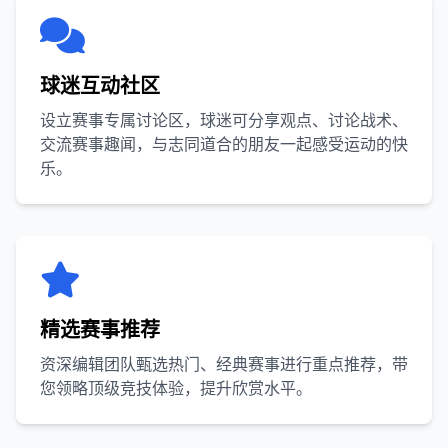
球迷互动社区
设立赛事专属讨论区，球迷可分享观点、讨论战术、
交流赛事趣闻，与志同道合的朋友一起感受运动的快
乐。
精选赛事推荐
资深编辑团队甄选热门、经典赛事进行重点推荐，带
您领略顶级竞技体验，提升欣赏水平。