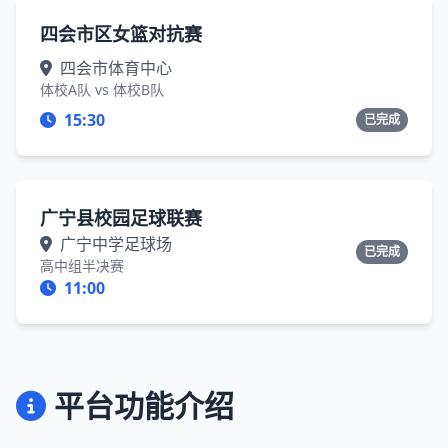
四会市区女篮对抗赛
四会市体育中心
体校A队 vs 体校B队
15:30
已完成
广宁县校园足球联赛
广宁中学足球场
已完成
高中组半决赛
11:00
平台功能介绍