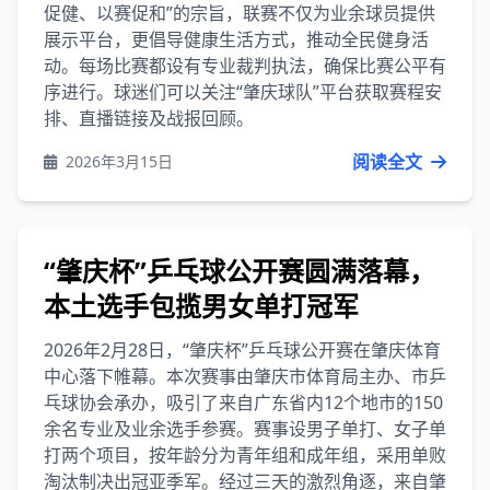
促健、以赛促和”的宗旨，联赛不仅为业余球员提供
展示平台，更倡导健康生活方式，推动全民健身活
动。每场比赛都设有专业裁判执法，确保比赛公平有
序进行。球迷们可以关注“肇庆球队”平台获取赛程安
排、直播链接及战报回顾。
阅读全文
2026年3月15日
“肇庆杯”乒乓球公开赛圆满落幕，
本土选手包揽男女单打冠军
2026年2月28日，“肇庆杯”乒乓球公开赛在肇庆体育
中心落下帷幕。本次赛事由肇庆市体育局主办、市乒
乓球协会承办，吸引了来自广东省内12个地市的150
余名专业及业余选手参赛。赛事设男子单打、女子单
打两个项目，按年龄分为青年组和成年组，采用单败
淘汰制决出冠亚季军。经过三天的激烈角逐，来自肇