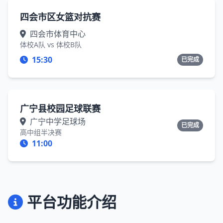
四会市区女篮对抗赛
四会市体育中心
体校A队 vs 体校B队
15:30
已完成
广宁县校园足球联赛
广宁中学足球场
已完成
高中组半决赛
11:00
平台功能介绍