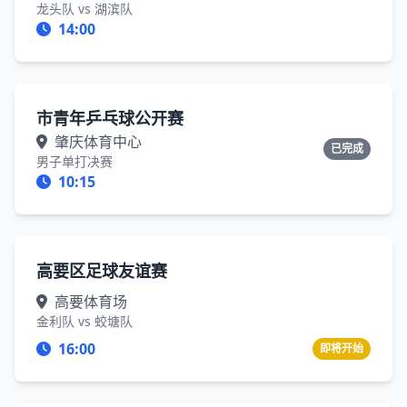
龙头队 vs 湖滨队
14:00
市青年乒乓球公开赛
肇庆体育中心
已完成
男子单打决赛
10:15
高要区足球友谊赛
高要体育场
金利队 vs 蛟塘队
16:00
即将开始