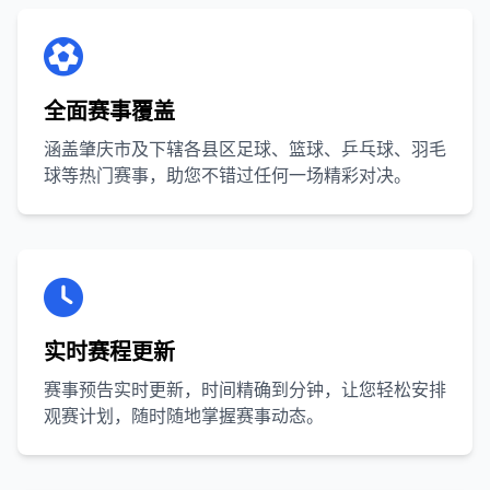
全面赛事覆盖
涵盖肇庆市及下辖各县区足球、篮球、乒乓球、羽毛
球等热门赛事，助您不错过任何一场精彩对决。
实时赛程更新
赛事预告实时更新，时间精确到分钟，让您轻松安排
观赛计划，随时随地掌握赛事动态。