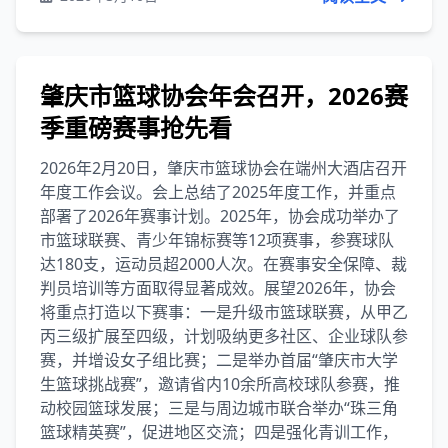
肇庆市篮球协会年会召开，2026赛
季重磅赛事抢先看
2026年2月20日，肇庆市篮球协会在端州大酒店召开
年度工作会议。会上总结了2025年度工作，并重点
部署了2026年赛事计划。2025年，协会成功举办了
市篮球联赛、青少年锦标赛等12项赛事，参赛球队
达180支，运动员超2000人次。在赛事安全保障、裁
判员培训等方面取得显著成效。展望2026年，协会
将重点打造以下赛事：一是升级市篮球联赛，从甲乙
丙三级扩展至四级，计划吸纳更多社区、企业球队参
赛，并增设女子组比赛；二是举办首届“肇庆市大学
生篮球挑战赛”，邀请省内10余所高校球队参赛，推
动校园篮球发展；三是与周边城市联合举办“珠三角
篮球精英赛”，促进地区交流；四是强化青训工作，