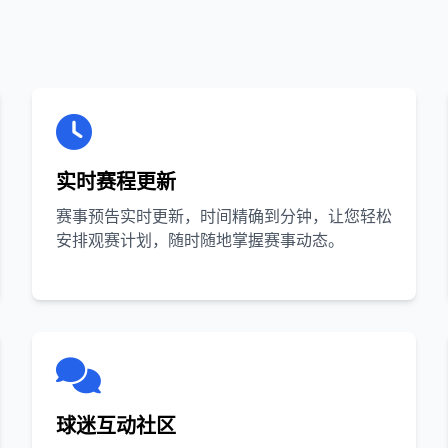
实时赛程更新
赛事预告实时更新，时间精确到分钟，让您轻松
安排观赛计划，随时随地掌握赛事动态。
球迷互动社区