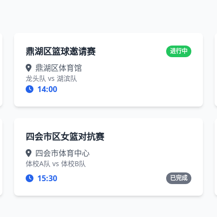
鼎湖区篮球邀请赛
进行中
鼎湖区体育馆
龙头队 vs 湖滨队
14:00
四会市区女篮对抗赛
四会市体育中心
体校A队 vs 体校B队
15:30
已完成