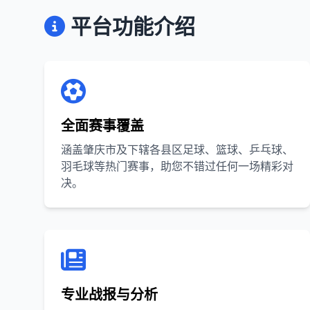
平台功能介绍
全面赛事覆盖
涵盖肇庆市及下辖各县区足球、篮球、乒乓球、
羽毛球等热门赛事，助您不错过任何一场精彩对
决。
专业战报与分析