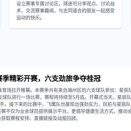
设立赛事专属讨论区，球迷可分享观点、讨论战
术、交流赛事趣闻，与志同道合的朋友一起感受
运动的快乐。
6赛季精彩开赛，六支劲旅争夺桂冠
新区体育场拉开帷幕。本赛季共有来自端州区的六支球队参加：星
支球队进行一场比赛，赛程将持续至5月底。开幕式当天，星辰
胜对手。接下来的比赛中，飞鹰队也展现出强劲实力，目前与星辰
，联赛不仅为业余球员提供展示平台，更倡导健康生活方式，推动
台获取赛程安排、直播链接及战报回顾。