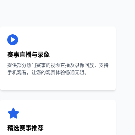
赛事直播与录像
提供部分热门赛事的视频直播及录像回放，支持
手机观看，让您的观赛体验畅通无阻。
精选赛事推荐