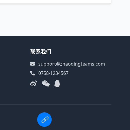
联系我们
support@zhaoqingteams.com
0758-1234567
🔗
英超多少支球队