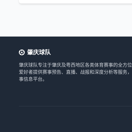
肇庆球队
肇庆球队专注于肇庆及粤西地区各类体育赛事的全方位
爱好者提供赛事预告、直播、战报和深度分析等服务，
事信息平台。