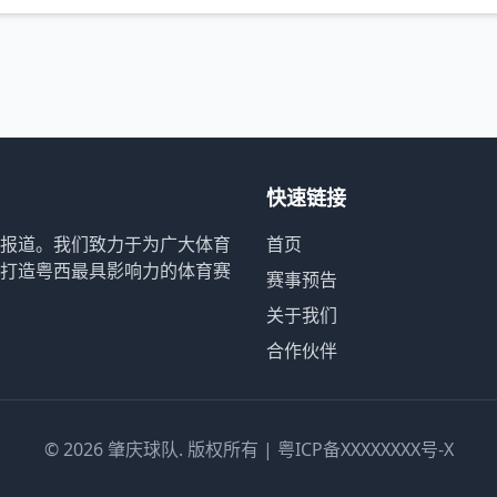
快速链接
报道。我们致力于为广大体育
首页
打造粤西最具影响力的体育赛
赛事预告
关于我们
合作伙伴
© 2026 肇庆球队. 版权所有 | 粤ICP备XXXXXXXX号-X