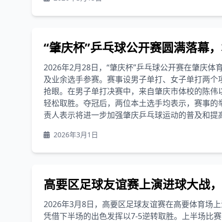
“肇庆杯”乒乓球公开赛圆满落幕
2026年2月28日，“肇庆杯”乒乓球公开赛在肇
及业余选手参赛。赛事设男子单打、女子单打两个
抢眼。在男子单打决赛中，来自肇庆市体校的陈伟以
轻松取胜。夺冠后，两位本土选手均表示，赛事的
责人表示将进一步加强肇庆乒乓球运动的普及和提
2026年3月1日
高要区足球友谊赛上演进球大战，
2026年3月8日，高要区足球友谊赛在高要体育场
凭借下半场的出色发挥以7-5逆转取胜。上半场比