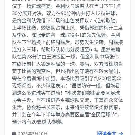
演了一场进球盛宴。金利队与蛟塘队在当日下午1点
30分展开对决，双方在90分钟内共打入12粒进球，
最终金利队凭借下半场的出色发挥以7-5逆转取胜。
上半场比赛，蛟塘队占据上风，凭借郭建的梅开二度
及李辉、陈冠希的各一球取得4-1的领先优势。金利
队在下半场换上前锋周磊后，形势发生逆转。周磊接
连打入三球，帮助球队将比分反超至6-4。虽然蛟塘
队在第78分钟由王涛扳回一球，但金利队中场张伟
在终场前打入锁定胜局的一球。赛后，双方教练均肯
定了比赛的观赏性，但也指出防守端存在较大漏洞，
需在今后训练中加强。本场比赛吸引了约200名观众
现场观战，不少球迷表示：“虽然防守一般，但能看
到这么多进球实在过瘾！”本次友谊赛由高要区足球
协会主办，旨在增进各乡镇球队交流，丰富群众文体
生活。协会秘书长表示，未来将继续组织类似赛事，
并计划在今年下半年举办高要区首届“全民足球节”，
预计将有20支球队参赛。
阅读全文
2026年3月10日