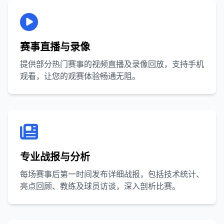
赛事直播与录像
提供部分热门赛事的视频直播及录像回放，支持手机
观看，让您的观赛体验畅通无阻。
专业战报与分析
每场赛事后第一时间发布详细战报，包括技术统计、
亮点回顾、教练及球员访谈，深入剖析比赛。