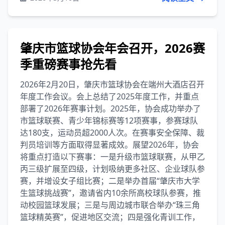
肇庆市篮球协会年会召开，2026赛
季重磅赛事抢先看
2026年2月20日，肇庆市篮球协会在端州大酒店召开
年度工作会议。会上总结了2025年度工作，并重点
部署了2026年赛事计划。2025年，协会成功举办了
市篮球联赛、青少年锦标赛等12项赛事，参赛球队
达180支，运动员超2000人次。在赛事安全保障、裁
判员培训等方面取得显著成效。展望2026年，协会
将重点打造以下赛事：一是升级市篮球联赛，从甲乙
丙三级扩展至四级，计划吸纳更多社区、企业球队参
赛，并增设女子组比赛；二是举办首届“肇庆市大学
生篮球挑战赛”，邀请省内10余所高校球队参赛，推
动校园篮球发展；三是与周边城市联合举办“珠三角
篮球精英赛”，促进地区交流；四是强化青训工作，