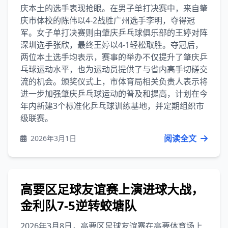
庆本土的选手表现抢眼。在男子单打决赛中，来自肇
庆市体校的陈伟以4-2战胜广州选手李明，夺得冠
军。女子单打决赛则由肇庆乒乓球俱乐部的王婷对阵
深圳选手张欣，最终王婷以4-1轻松取胜。夺冠后，
两位本土选手均表示，赛事的举办不仅提升了肇庆乒
乓球运动水平，也为运动员提供了与省内高手切磋交
流的机会。颁奖仪式上，市体育局相关负责人表示将
进一步加强肇庆乒乓球运动的普及和提高，计划在今
年内新建3个标准化乒乓球训练基地，并定期组织市
级联赛。
阅读全文
2026年3月1日
高要区足球友谊赛上演进球大战，
金利队7-5逆转蛟塘队
2026年3月8日，高要区足球友谊赛在高要体育场上