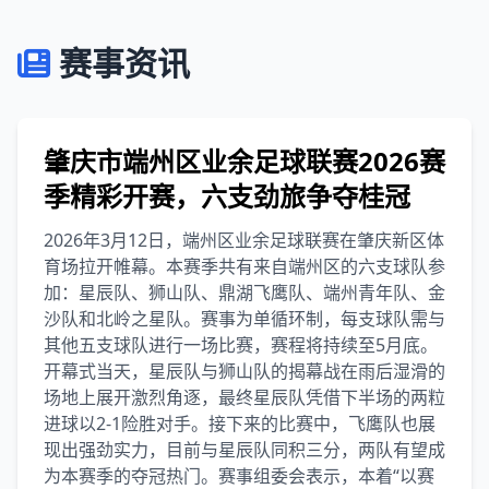
赛事资讯
肇庆市端州区业余足球联赛2026赛
季精彩开赛，六支劲旅争夺桂冠
2026年3月12日，端州区业余足球联赛在肇庆新区体
育场拉开帷幕。本赛季共有来自端州区的六支球队参
加：星辰队、狮山队、鼎湖飞鹰队、端州青年队、金
沙队和北岭之星队。赛事为单循环制，每支球队需与
其他五支球队进行一场比赛，赛程将持续至5月底。
开幕式当天，星辰队与狮山队的揭幕战在雨后湿滑的
场地上展开激烈角逐，最终星辰队凭借下半场的两粒
进球以2-1险胜对手。接下来的比赛中，飞鹰队也展
现出强劲实力，目前与星辰队同积三分，两队有望成
为本赛季的夺冠热门。赛事组委会表示，本着“以赛