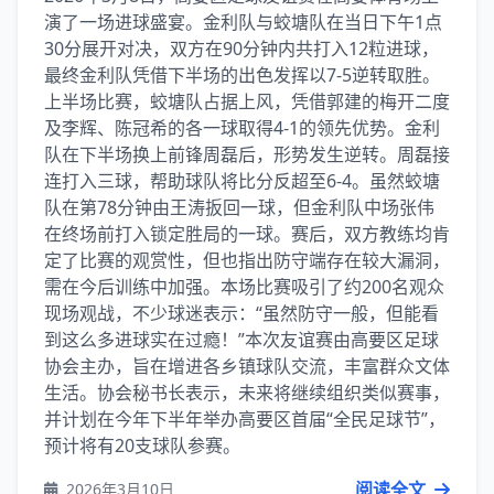
演了一场进球盛宴。金利队与蛟塘队在当日下午1点
30分展开对决，双方在90分钟内共打入12粒进球，
最终金利队凭借下半场的出色发挥以7-5逆转取胜。
上半场比赛，蛟塘队占据上风，凭借郭建的梅开二度
及李辉、陈冠希的各一球取得4-1的领先优势。金利
队在下半场换上前锋周磊后，形势发生逆转。周磊接
连打入三球，帮助球队将比分反超至6-4。虽然蛟塘
队在第78分钟由王涛扳回一球，但金利队中场张伟
在终场前打入锁定胜局的一球。赛后，双方教练均肯
定了比赛的观赏性，但也指出防守端存在较大漏洞，
需在今后训练中加强。本场比赛吸引了约200名观众
现场观战，不少球迷表示：“虽然防守一般，但能看
到这么多进球实在过瘾！”本次友谊赛由高要区足球
协会主办，旨在增进各乡镇球队交流，丰富群众文体
生活。协会秘书长表示，未来将继续组织类似赛事，
并计划在今年下半年举办高要区首届“全民足球节”，
预计将有20支球队参赛。
阅读全文
2026年3月10日