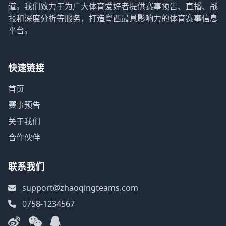
道。我们致力于为广大体育爱好者提供赛事预告、直播、战
报和深度分析等服务，打造粤西最具影响力的体育赛事信息
平台。
快速链接
首页
赛事预告
关于我们
合作伙伴
联系我们
support@zhaoqingteams.com
0758-1234567