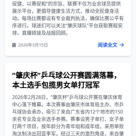
促健、以赛促和”的宗旨，联赛不仅为业余球员提供
展示平台，更倡导健康生活方式，推动全民健身活
动。每场比赛都设有专业裁判执法，确保比赛公平有
序进行。球迷们可以关注“肇庆球队”平台获取赛程安
排、直播链接及战报回顾。
阅读全文
2026年3月15日
“肇庆杯”乒乓球公开赛圆满落幕，
本土选手包揽男女单打冠军
2026年2月28日，“肇庆杯”乒乓球公开赛在肇庆体育
中心落下帷幕。本次赛事由肇庆市体育局主办、市乒
乓球协会承办，吸引了来自广东省内12个地市的150
余名专业及业余选手参赛。赛事设男子单打、女子单
打两个项目，按年龄分为青年组和成年组，采用单败
淘汰制决出冠亚季军。经过三天的激烈角逐，来自肇