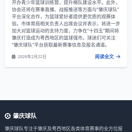
开办青少年篮球训练营，提升梯队建设水平。此外，
协会还将在赛事直播、战报推送等方面与“肇庆球队”
平台深化合作，为篮球爱好者提供更优质的观赛体
验。市体育局相关负责人出席会议并表示，将进一步
加大对篮球运动的支持力度，力争在“十四五”期间将
肇庆打造成为粤西地区的篮球强市。球迷们可关注
“肇庆球队”平台获取最新赛事信息及报名通道。
阅读全文
2026年2月22日
肇庆球队
肇庆球队专注于肇庆及粤西地区各类体育赛事的全方位报