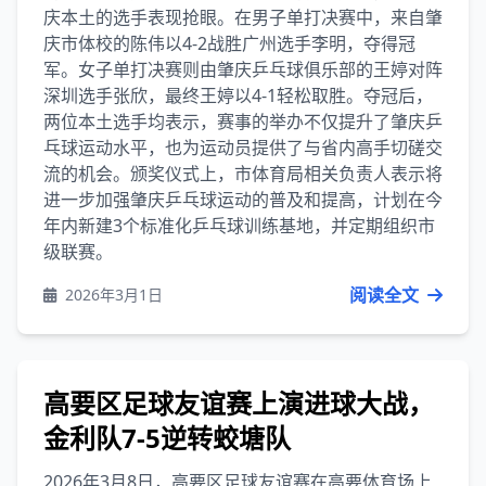
庆本土的选手表现抢眼。在男子单打决赛中，来自肇
庆市体校的陈伟以4-2战胜广州选手李明，夺得冠
军。女子单打决赛则由肇庆乒乓球俱乐部的王婷对阵
深圳选手张欣，最终王婷以4-1轻松取胜。夺冠后，
两位本土选手均表示，赛事的举办不仅提升了肇庆乒
乓球运动水平，也为运动员提供了与省内高手切磋交
流的机会。颁奖仪式上，市体育局相关负责人表示将
进一步加强肇庆乒乓球运动的普及和提高，计划在今
年内新建3个标准化乒乓球训练基地，并定期组织市
级联赛。
阅读全文
2026年3月1日
高要区足球友谊赛上演进球大战，
金利队7-5逆转蛟塘队
2026年3月8日，高要区足球友谊赛在高要体育场上