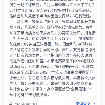
演了一场进球盛宴。金利队与蛟塘队在当日下午1点
30分展开对决，双方在90分钟内共打入12粒进球，
最终金利队凭借下半场的出色发挥以7-5逆转取胜。
上半场比赛，蛟塘队占据上风，凭借郭建的梅开二度
及李辉、陈冠希的各一球取得4-1的领先优势。金利
队在下半场换上前锋周磊后，形势发生逆转。周磊接
连打入三球，帮助球队将比分反超至6-4。虽然蛟塘
队在第78分钟由王涛扳回一球，但金利队中场张伟
在终场前打入锁定胜局的一球。赛后，双方教练均肯
定了比赛的观赏性，但也指出防守端存在较大漏洞，
需在今后训练中加强。本场比赛吸引了约200名观众
现场观战，不少球迷表示：“虽然防守一般，但能看
到这么多进球实在过瘾！”本次友谊赛由高要区足球
协会主办，旨在增进各乡镇球队交流，丰富群众文体
生活。协会秘书长表示，未来将继续组织类似赛事，
并计划在今年下半年举办高要区首届“全民足球节”，
预计将有20支球队参赛。
阅读全文
2026年3月10日