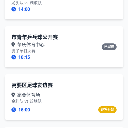
龙头队 vs 湖滨队
14:00
市青年乒乓球公开赛
肇庆体育中心
已完成
男子单打决赛
10:15
高要区足球友谊赛
高要体育场
金利队 vs 蛟塘队
16:00
即将开始