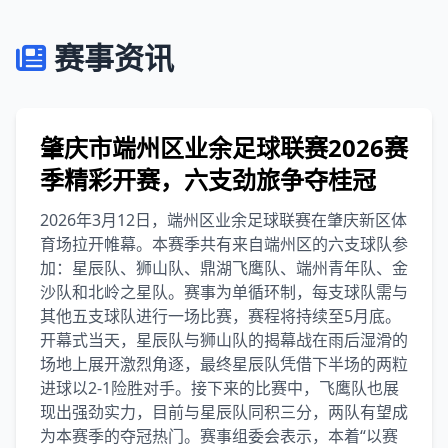
赛事资讯
肇庆市端州区业余足球联赛2026赛
季精彩开赛，六支劲旅争夺桂冠
2026年3月12日，端州区业余足球联赛在肇庆新区体
育场拉开帷幕。本赛季共有来自端州区的六支球队参
加：星辰队、狮山队、鼎湖飞鹰队、端州青年队、金
沙队和北岭之星队。赛事为单循环制，每支球队需与
其他五支球队进行一场比赛，赛程将持续至5月底。
开幕式当天，星辰队与狮山队的揭幕战在雨后湿滑的
场地上展开激烈角逐，最终星辰队凭借下半场的两粒
进球以2-1险胜对手。接下来的比赛中，飞鹰队也展
现出强劲实力，目前与星辰队同积三分，两队有望成
为本赛季的夺冠热门。赛事组委会表示，本着“以赛