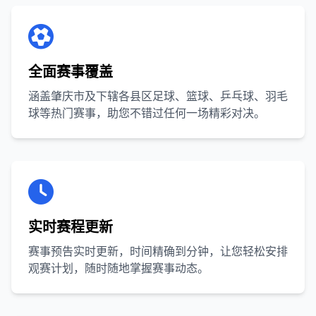
全面赛事覆盖
涵盖肇庆市及下辖各县区足球、篮球、乒乓球、羽毛
球等热门赛事，助您不错过任何一场精彩对决。
实时赛程更新
赛事预告实时更新，时间精确到分钟，让您轻松安排
观赛计划，随时随地掌握赛事动态。