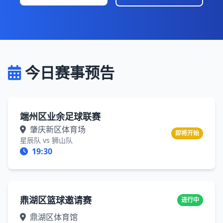
今日赛事预告
端州区业余足球联赛
肇庆新区体育场
即将开始
星辰队 vs 狮山队
19:30
鼎湖区篮球邀请赛
进行中
鼎湖区体育馆