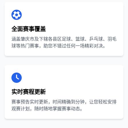
全面赛事覆盖
涵盖肇庆市及下辖各县区足球、篮球、乒乓球、羽毛
球等热门赛事，助您不错过任何一场精彩对决。
实时赛程更新
赛事预告实时更新，时间精确到分钟，让您轻松安排
观赛计划，随时随地掌握赛事动态。