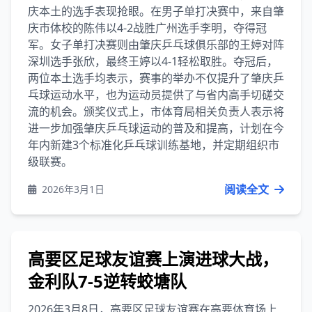
庆本土的选手表现抢眼。在男子单打决赛中，来自肇
庆市体校的陈伟以4-2战胜广州选手李明，夺得冠
军。女子单打决赛则由肇庆乒乓球俱乐部的王婷对阵
深圳选手张欣，最终王婷以4-1轻松取胜。夺冠后，
两位本土选手均表示，赛事的举办不仅提升了肇庆乒
乓球运动水平，也为运动员提供了与省内高手切磋交
流的机会。颁奖仪式上，市体育局相关负责人表示将
进一步加强肇庆乒乓球运动的普及和提高，计划在今
年内新建3个标准化乒乓球训练基地，并定期组织市
级联赛。
阅读全文
2026年3月1日
高要区足球友谊赛上演进球大战，
金利队7-5逆转蛟塘队
2026年3月8日，高要区足球友谊赛在高要体育场上