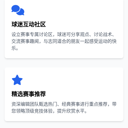
球迷互动社区
设立赛事专属讨论区，球迷可分享观点、讨论战术、
交流赛事趣闻，与志同道合的朋友一起感受运动的快
乐。
精选赛事推荐
资深编辑团队甄选热门、经典赛事进行重点推荐，带
您领略顶级竞技体验，提升欣赏水平。