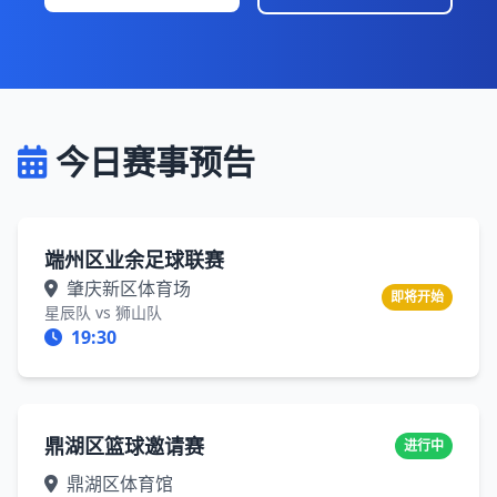
今日赛事预告
端州区业余足球联赛
肇庆新区体育场
即将开始
星辰队 vs 狮山队
19:30
鼎湖区篮球邀请赛
进行中
鼎湖区体育馆