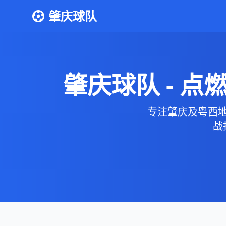
肇庆球队
肇庆球队 - 
专注肇庆及粤西
战