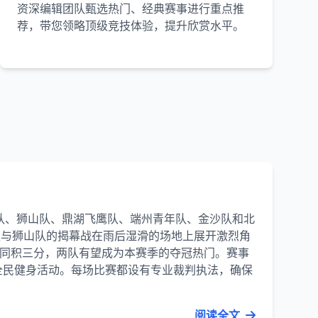
资深编辑团队甄选热门、经典赛事进行重点推
荐，带您领略顶级竞技体验，提升欣赏水平。
辰队、狮山队、鼎湖飞鹰队、端州青年队、金沙队和北
队与狮山队的揭幕战在雨后湿滑的场地上展开激烈角
队同积三分，两队有望成为本赛季的夺冠热门。赛事
全民健身活动。每场比赛都设有专业裁判执法，确保
阅读全文