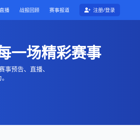
直播
战报回顾
赛事报道
注册/登录
证每一场精彩赛事
赛事预告、直播、
力。