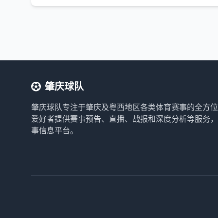
肇庆球队
肇庆球队专注于肇庆及粤西地区各类体育赛事的全方位
爱好者提供赛事预告、直播、战报和深度分析等服务，
事信息平台。