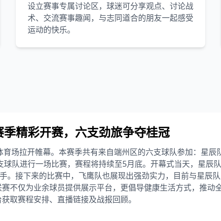
设立赛事专属讨论区，球迷可分享观点、讨论战
术、交流赛事趣闻，与志同道合的朋友一起感受
运动的快乐。
6赛季精彩开赛，六支劲旅争夺桂冠
新区体育场拉开帷幕。本赛季共有来自端州区的六支球队参加：星
支球队进行一场比赛，赛程将持续至5月底。开幕式当天，星辰
胜对手。接下来的比赛中，飞鹰队也展现出强劲实力，目前与星辰
，联赛不仅为业余球员提供展示平台，更倡导健康生活方式，推动
台获取赛程安排、直播链接及战报回顾。