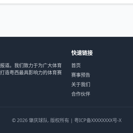
快速链接
报道。我们致力于为广大体育
首页
打造粤西最具影响力的体育赛
赛事预告
关于我们
合作伙伴
© 2026 肇庆球队. 版权所有 | 粤ICP备XXXXXXXX号-X