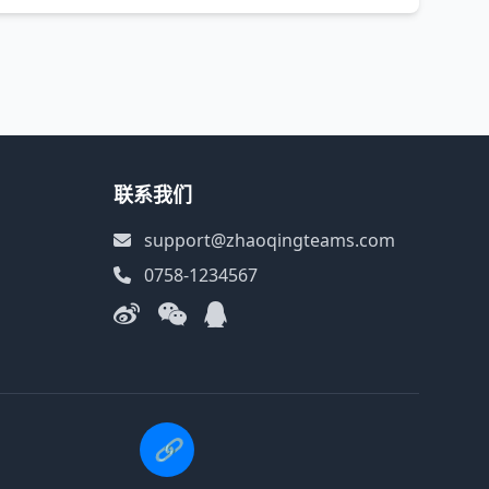
联系我们
support@zhaoqingteams.com
0758-1234567
🔗
英超多少支球队