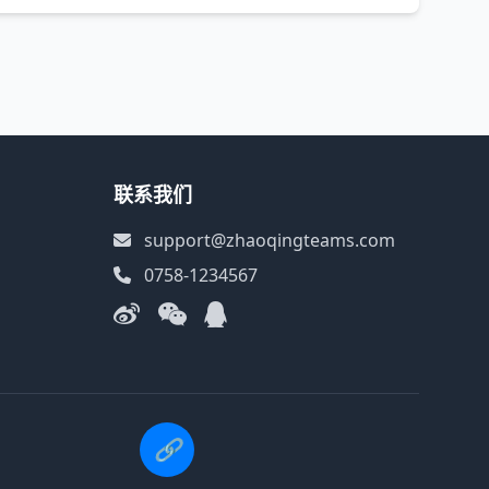
联系我们
support@zhaoqingteams.com
0758-1234567
🔗
英超多少支球队