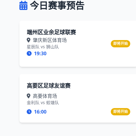
今日赛事预告
端州区业余足球联赛
肇庆新区体育场
即将开始
星辰队 vs 狮山队
19:30
高要区足球友谊赛
高要体育场
金利队 vs 蛟塘队
16:00
即将开始