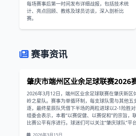
每场赛事后第一时间发布详细战报，包括技术统
计、亮点回顾、教练及球员访谈，深入剖析比
赛。
赛事资讯
肇庆市端州区业余足球联赛202
2026年3月12日，端州区业余足球联赛在肇庆
岭之星队。赛事为单循环制，每支球队需与其他五
逐，最终星辰队凭借下半场的两粒进球以2-1险
组委会表示，本着“以赛促健、以赛促和”的宗旨
比赛公平有序进行。球迷们可以关注“肇庆球队”平
2026年3月15日