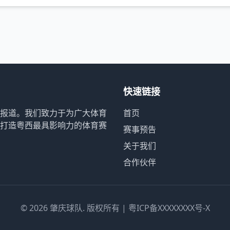
快速链接
报道。我们致力于为广大体育
首页
打造粤西最具影响力的体育赛
赛事预告
关于我们
合作伙伴
© 2026 肇庆球队. 版权所有 | 粤ICP备XXXXXXXX号-X