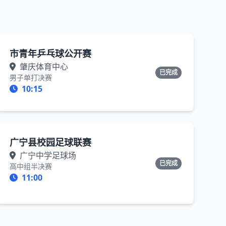
市青年乒乓球公开赛
肇庆体育中心
已完成
男子单打决赛
10:15
广宁县校园足球联赛
广宁中学足球场
已完成
高中组半决赛
11:00