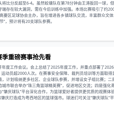
将比分反超至6-4。虽然蛟塘队在第78分钟由王涛扳回一球，
端存在较大漏洞，需在今后训练中加强。本场比赛吸引了约20
由高要区足球协会主办，旨在增进各乡镇球队交流，丰富群众文
节”，预计将有20支球队参赛。
赛季重磅赛事抢先看
开年度工作会议。会上总结了2025年度工作，并重点部署了202
，运动员超2000人次。在赛事安全保障、裁判员培训等方面取得
，计划吸纳更多社区、企业球队参赛，并增设女子组比赛；二是
边城市联合举办“珠三角篮球精英赛”，促进地区交流；四是强化
与“肇庆球队”平台深化合作，为篮球爱好者提供更优质的观赛体
将肇庆打造成为粤西地区的篮球强市。球迷们可关注“肇庆球队”