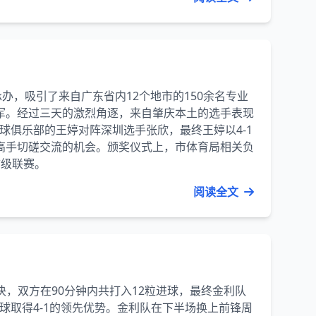
办，吸引了来自广东省内12个地市的150余名专业
军。经过三天的激烈角逐，来自肇庆本土的选手表现
球俱乐部的王婷对阵深圳选手张欣，最终王婷以4-1
高手切磋交流的机会。颁奖仪式上，市体育局相关负
市级联赛。
阅读全文
决，双方在90分钟内共打入12粒进球，最终金利队
球取得4-1的领先优势。金利队在下半场换上前锋周