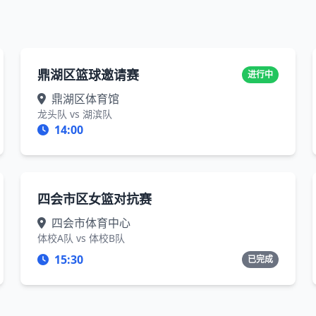
鼎湖区篮球邀请赛
进行中
鼎湖区体育馆
龙头队 vs 湖滨队
14:00
四会市区女篮对抗赛
四会市体育中心
体校A队 vs 体校B队
15:30
已完成