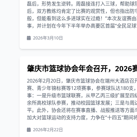
磊后，形势发生逆转。周磊接连打入三球，帮助球队
后，双方教练均肯定了比赛的观赏性，但也指出防守
般，但能看到这么多进球实在过瘾！”本次友谊赛
事，并计划在今年下半年举办高要区首届“全民足球
2026年3月10日
肇庆市篮球协会年会召开，2026
2026年2月20日，肇庆市篮球协会在端州大酒店召
赛、青少年锦标赛等12项赛事，参赛球队达180支
事：一是升级市篮球联赛，从甲乙丙三级扩展至四级
余所高校球队参赛，推动校园篮球发展；三是与周
平。此外，协会还将在赛事直播、战报推送等方面
加大对篮球运动的支持力度，力争在“十四五”期间
2026年2月22日