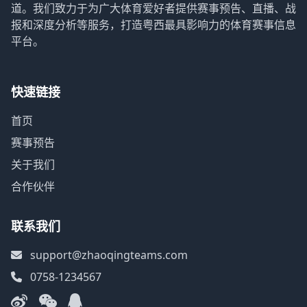
道。我们致力于为广大体育爱好者提供赛事预告、直播、战
报和深度分析等服务，打造粤西最具影响力的体育赛事信息
平台。
快速链接
首页
赛事预告
关于我们
合作伙伴
联系我们
support@zhaoqingteams.com
0758-1234567