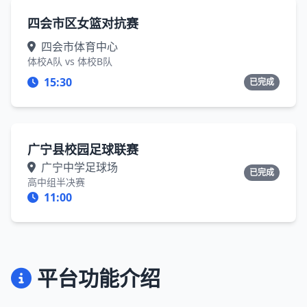
四会市区女篮对抗赛
四会市体育中心
体校A队 vs 体校B队
15:30
已完成
广宁县校园足球联赛
广宁中学足球场
已完成
高中组半决赛
11:00
平台功能介绍