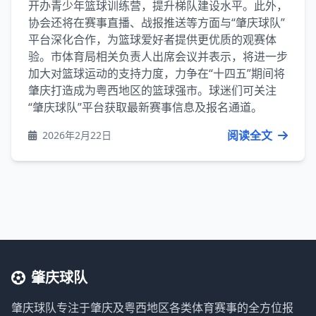
开办青少年篮球训练营，提升梯队建设水平。此外，
协会还将在赛事直播、战报推送等方面与“肇庆球队”
平台深化合作，为篮球爱好者提供更优质的观赛体
验。市体育局相关负责人出席会议并表示，将进一步
加大对篮球运动的支持力度，力争在“十四五”期间将
肇庆打造成为粤西地区的篮球强市。球迷们可关注
“肇庆球队”平台获取最新赛事信息及报名通道。
阅读全文
2026年2月22日
肇庆球队
肇庆球队专注于肇庆及粤西地区各类体育赛事的全方位报