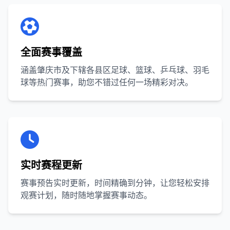
全面赛事覆盖
涵盖肇庆市及下辖各县区足球、篮球、乒乓球、羽毛
球等热门赛事，助您不错过任何一场精彩对决。
实时赛程更新
赛事预告实时更新，时间精确到分钟，让您轻松安排
观赛计划，随时随地掌握赛事动态。