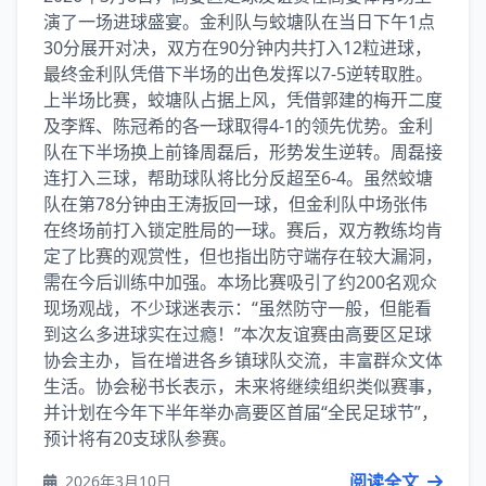
演了一场进球盛宴。金利队与蛟塘队在当日下午1点
30分展开对决，双方在90分钟内共打入12粒进球，
最终金利队凭借下半场的出色发挥以7-5逆转取胜。
上半场比赛，蛟塘队占据上风，凭借郭建的梅开二度
及李辉、陈冠希的各一球取得4-1的领先优势。金利
队在下半场换上前锋周磊后，形势发生逆转。周磊接
连打入三球，帮助球队将比分反超至6-4。虽然蛟塘
队在第78分钟由王涛扳回一球，但金利队中场张伟
在终场前打入锁定胜局的一球。赛后，双方教练均肯
定了比赛的观赏性，但也指出防守端存在较大漏洞，
需在今后训练中加强。本场比赛吸引了约200名观众
现场观战，不少球迷表示：“虽然防守一般，但能看
到这么多进球实在过瘾！”本次友谊赛由高要区足球
协会主办，旨在增进各乡镇球队交流，丰富群众文体
生活。协会秘书长表示，未来将继续组织类似赛事，
并计划在今年下半年举办高要区首届“全民足球节”，
预计将有20支球队参赛。
阅读全文
2026年3月10日