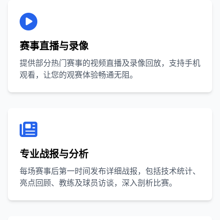
赛事直播与录像
提供部分热门赛事的视频直播及录像回放，支持手机
观看，让您的观赛体验畅通无阻。
专业战报与分析
每场赛事后第一时间发布详细战报，包括技术统计、
亮点回顾、教练及球员访谈，深入剖析比赛。