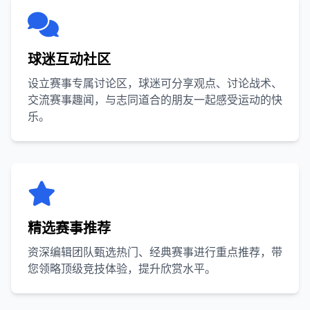
球迷互动社区
设立赛事专属讨论区，球迷可分享观点、讨论战术、
交流赛事趣闻，与志同道合的朋友一起感受运动的快
乐。
精选赛事推荐
资深编辑团队甄选热门、经典赛事进行重点推荐，带
您领略顶级竞技体验，提升欣赏水平。