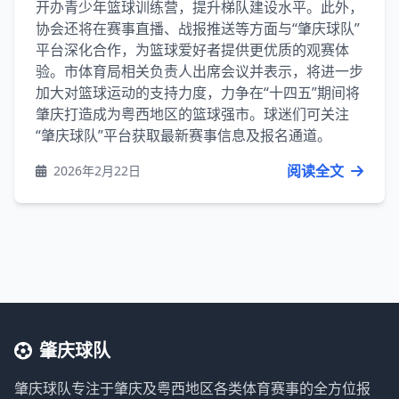
开办青少年篮球训练营，提升梯队建设水平。此外，
协会还将在赛事直播、战报推送等方面与“肇庆球队”
平台深化合作，为篮球爱好者提供更优质的观赛体
验。市体育局相关负责人出席会议并表示，将进一步
加大对篮球运动的支持力度，力争在“十四五”期间将
肇庆打造成为粤西地区的篮球强市。球迷们可关注
“肇庆球队”平台获取最新赛事信息及报名通道。
阅读全文
2026年2月22日
肇庆球队
肇庆球队专注于肇庆及粤西地区各类体育赛事的全方位报