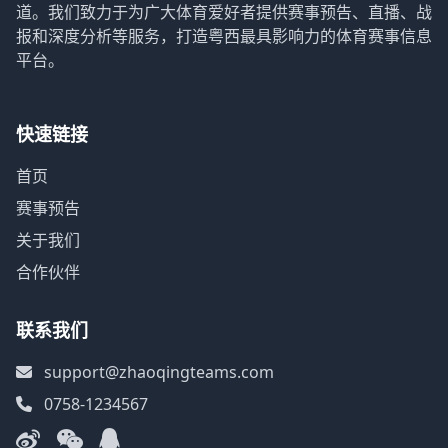
道。我们致力于为广大体育爱好者提供赛事预告、直播、战
报和深度分析等服务，打造粤西最具影响力的体育赛事信息
平台。
快速链接
首页
赛事预告
关于我们
合作伙伴
联系我们
support@zhaoqingteams.com
0758-1234567