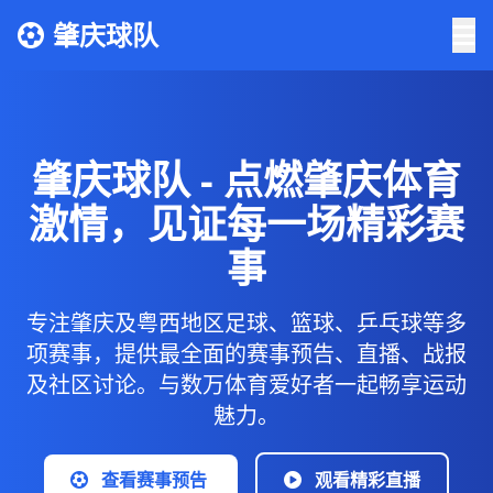
肇庆球队
肇庆球队 - 点燃肇庆体育
激情，见证每一场精彩赛
事
专注肇庆及粤西地区足球、篮球、乒乓球等多
项赛事，提供最全面的赛事预告、直播、战报
及社区讨论。与数万体育爱好者一起畅享运动
魅力。
查看赛事预告
观看精彩直播