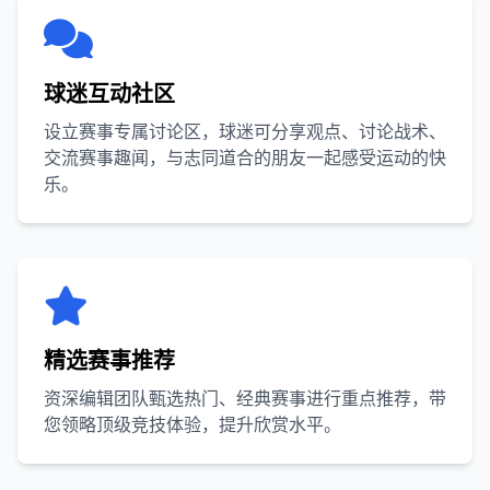
球迷互动社区
设立赛事专属讨论区，球迷可分享观点、讨论战术、
交流赛事趣闻，与志同道合的朋友一起感受运动的快
乐。
精选赛事推荐
资深编辑团队甄选热门、经典赛事进行重点推荐，带
您领略顶级竞技体验，提升欣赏水平。