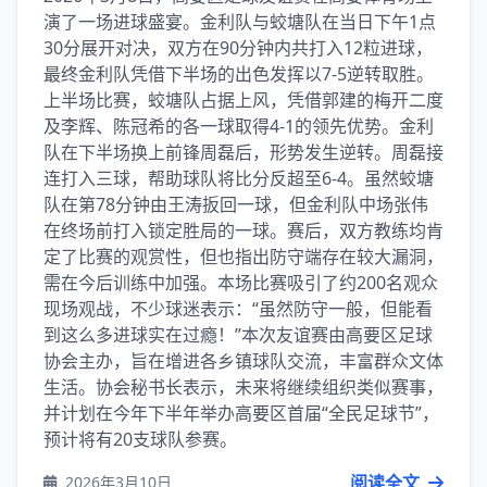
演了一场进球盛宴。金利队与蛟塘队在当日下午1点
30分展开对决，双方在90分钟内共打入12粒进球，
最终金利队凭借下半场的出色发挥以7-5逆转取胜。
上半场比赛，蛟塘队占据上风，凭借郭建的梅开二度
及李辉、陈冠希的各一球取得4-1的领先优势。金利
队在下半场换上前锋周磊后，形势发生逆转。周磊接
连打入三球，帮助球队将比分反超至6-4。虽然蛟塘
队在第78分钟由王涛扳回一球，但金利队中场张伟
在终场前打入锁定胜局的一球。赛后，双方教练均肯
定了比赛的观赏性，但也指出防守端存在较大漏洞，
需在今后训练中加强。本场比赛吸引了约200名观众
现场观战，不少球迷表示：“虽然防守一般，但能看
到这么多进球实在过瘾！”本次友谊赛由高要区足球
协会主办，旨在增进各乡镇球队交流，丰富群众文体
生活。协会秘书长表示，未来将继续组织类似赛事，
并计划在今年下半年举办高要区首届“全民足球节”，
预计将有20支球队参赛。
阅读全文
2026年3月10日