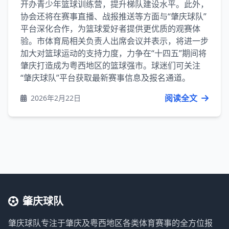
开办青少年篮球训练营，提升梯队建设水平。此外，
协会还将在赛事直播、战报推送等方面与“肇庆球队”
平台深化合作，为篮球爱好者提供更优质的观赛体
验。市体育局相关负责人出席会议并表示，将进一步
加大对篮球运动的支持力度，力争在“十四五”期间将
肇庆打造成为粤西地区的篮球强市。球迷们可关注
“肇庆球队”平台获取最新赛事信息及报名通道。
阅读全文
2026年2月22日
肇庆球队
肇庆球队专注于肇庆及粤西地区各类体育赛事的全方位报