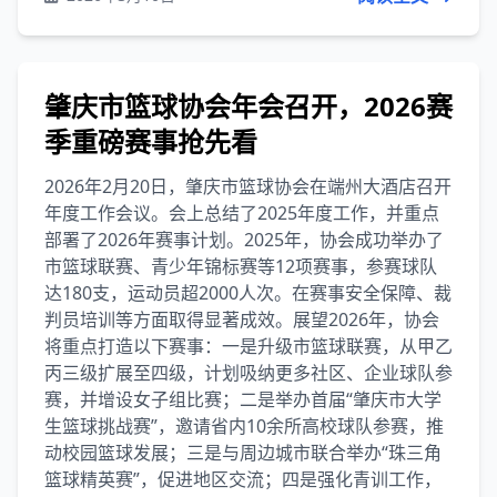
肇庆市篮球协会年会召开，2026赛
季重磅赛事抢先看
2026年2月20日，肇庆市篮球协会在端州大酒店召开
年度工作会议。会上总结了2025年度工作，并重点
部署了2026年赛事计划。2025年，协会成功举办了
市篮球联赛、青少年锦标赛等12项赛事，参赛球队
达180支，运动员超2000人次。在赛事安全保障、裁
判员培训等方面取得显著成效。展望2026年，协会
将重点打造以下赛事：一是升级市篮球联赛，从甲乙
丙三级扩展至四级，计划吸纳更多社区、企业球队参
赛，并增设女子组比赛；二是举办首届“肇庆市大学
生篮球挑战赛”，邀请省内10余所高校球队参赛，推
动校园篮球发展；三是与周边城市联合举办“珠三角
篮球精英赛”，促进地区交流；四是强化青训工作，