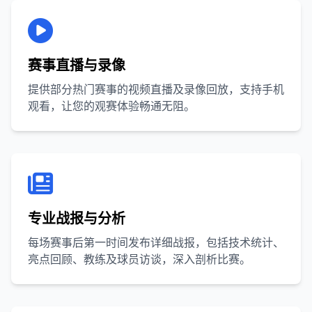
赛事直播与录像
提供部分热门赛事的视频直播及录像回放，支持手机
观看，让您的观赛体验畅通无阻。
专业战报与分析
每场赛事后第一时间发布详细战报，包括技术统计、
亮点回顾、教练及球员访谈，深入剖析比赛。