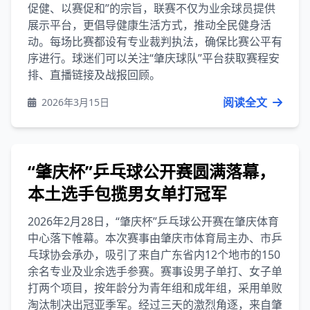
促健、以赛促和”的宗旨，联赛不仅为业余球员提供
展示平台，更倡导健康生活方式，推动全民健身活
动。每场比赛都设有专业裁判执法，确保比赛公平有
序进行。球迷们可以关注“肇庆球队”平台获取赛程安
排、直播链接及战报回顾。
阅读全文
2026年3月15日
“肇庆杯”乒乓球公开赛圆满落幕，
本土选手包揽男女单打冠军
2026年2月28日，“肇庆杯”乒乓球公开赛在肇庆体育
中心落下帷幕。本次赛事由肇庆市体育局主办、市乒
乓球协会承办，吸引了来自广东省内12个地市的150
余名专业及业余选手参赛。赛事设男子单打、女子单
打两个项目，按年龄分为青年组和成年组，采用单败
淘汰制决出冠亚季军。经过三天的激烈角逐，来自肇