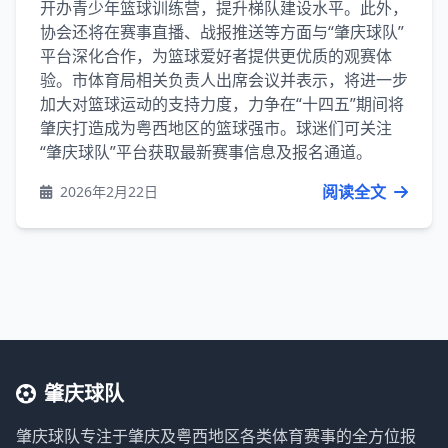
开办青少年篮球训练营，提升梯队建设水平。此外，
协会还将在赛事直播、战报推送等方面与“肇庆球队”
平台深化合作，为篮球爱好者提供更优质的观赛体
验。市体育局相关负责人出席会议并表示，将进一步
加大对篮球运动的支持力度，力争在“十四五”期间将
肇庆打造成为粤西地区的篮球强市。球迷们可关注
“肇庆球队”平台获取最新赛事信息及报名通道。
阅读全文
2026年2月22日
肇庆球队
肇庆球队专注于肇庆及粤西地区各类体育赛事的全方位报