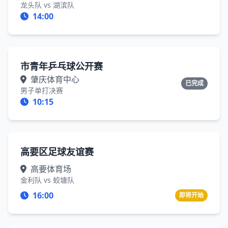
龙头队 vs 湖滨队
14:00
市青年乒乓球公开赛
肇庆体育中心
已完成
男子单打决赛
10:15
高要区足球友谊赛
高要体育场
金利队 vs 蛟塘队
16:00
即将开始