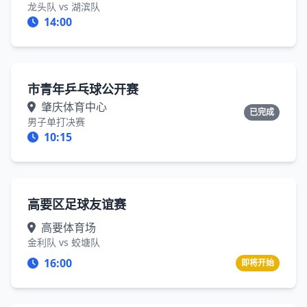
龙头队 vs 湖滨队
14:00
市青年乒乓球公开赛
肇庆体育中心
已完成
男子单打决赛
10:15
高要区足球友谊赛
高要体育场
金利队 vs 蛟塘队
16:00
即将开始