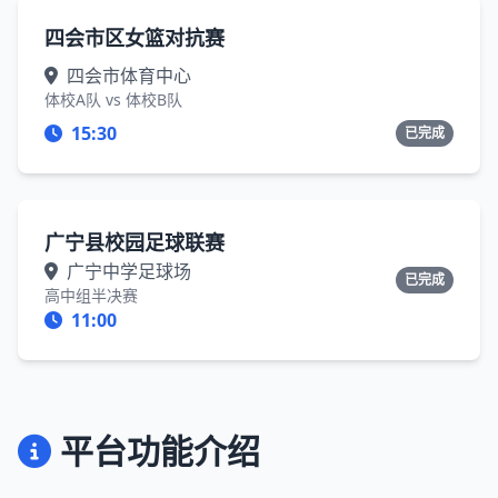
四会市区女篮对抗赛
四会市体育中心
体校A队 vs 体校B队
15:30
已完成
广宁县校园足球联赛
广宁中学足球场
已完成
高中组半决赛
11:00
平台功能介绍