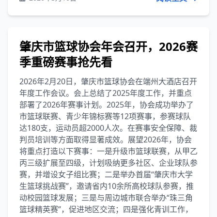
肇庆市篮球协会年会召开，2026赛
季重磅赛事抢先看
2026年2月20日，肇庆市篮球协会在端州大酒店召开
年度工作会议。会上总结了2025年度工作，并重点
部署了2026年赛事计划。2025年，协会成功举办了
市篮球联赛、青少年锦标赛等12项赛事，参赛球队
达180支，运动员超2000人次。在赛事安全保障、裁
判员培训等方面取得显著成效。展望2026年，协会
将重点打造以下赛事：一是升级市篮球联赛，从甲乙
丙三级扩展至四级，计划吸纳更多社区、企业球队参
赛，并增设女子组比赛；二是举办首届“肇庆市大学
生篮球挑战赛”，邀请省内10余所高校球队参赛，推
动校园篮球发展；三是与周边城市联合举办“珠三角
篮球精英赛”，促进地区交流；四是强化青训工作，