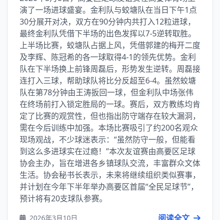
演了一场进球盛宴。金利队与蛟塘队在当日下午1点
30分展开对决，双方在90分钟内共打入12粒进球，
最终金利队凭借下半场的出色发挥以7-5逆转取胜。
上半场比赛，蛟塘队占据上风，凭借郭建的梅开二度
及李辉、陈冠希的各一球取得4-1的领先优势。金利
队在下半场换上前锋周磊后，形势发生逆转。周磊接
连打入三球，帮助球队将比分反超至6-4。虽然蛟塘
队在第78分钟由王涛扳回一球，但金利队中场张伟
在终场前打入锁定胜局的一球。赛后，双方教练均肯
定了比赛的观赏性，但也指出防守端存在较大漏洞，
需在今后训练中加强。本场比赛吸引了约200名观众
现场观战，不少球迷表示：“虽然防守一般，但能看
到这么多进球实在过瘾！”本次友谊赛由高要区足球
协会主办，旨在增进各乡镇球队交流，丰富群众文体
生活。协会秘书长表示，未来将继续组织类似赛事，
并计划在今年下半年举办高要区首届“全民足球节”，
预计将有20支球队参赛。
阅读全文
2026年3月10日