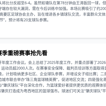
将比分反超至6-4。虽然蛟塘队在第78分钟由王涛扳回一球，
端存在较大漏洞，需在今后训练中加强。本场比赛吸引了约20
由高要区足球协会主办，旨在增进各乡镇球队交流，丰富群众文
节”，预计将有20支球队参赛。
赛季重磅赛事抢先看
开年度工作会议。会上总结了2025年度工作，并重点部署了202
，运动员超2000人次。在赛事安全保障、裁判员培训等方面取得
，计划吸纳更多社区、企业球队参赛，并增设女子组比赛；二是
边城市联合举办“珠三角篮球精英赛”，促进地区交流；四是强化
与“肇庆球队”平台深化合作，为篮球爱好者提供更优质的观赛体
将肇庆打造成为粤西地区的篮球强市。球迷们可关注“肇庆球队”