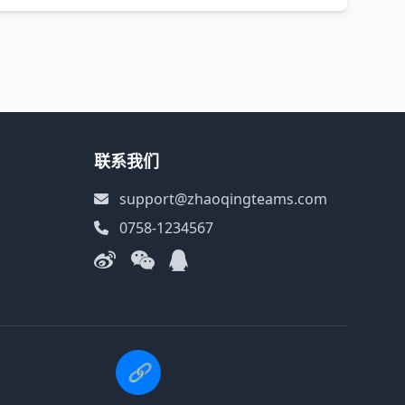
联系我们
support@zhaoqingteams.com
0758-1234567
🔗
英超多少支球队