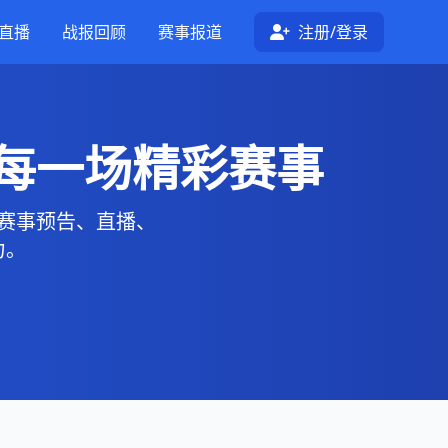
直播
战报回顾
赛事报道
注册/登录
证每一场精彩赛事
赛事预告、直播、
力。