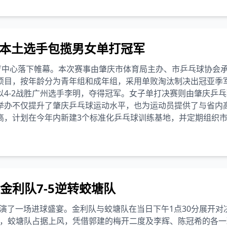
，本土选手包揽男女单打冠军
庆体育中心落下帷幕。本次赛事由肇庆市体育局主办、市乒乓球协会承
项目，按年龄分为青年组和成年组，采用单败淘汰制决出冠亚季
4-2战胜广州选手李明，夺得冠军。女子单打决赛则由肇庆乒乓
举办不仅提升了肇庆乒乓球运动水平，也为运动员提供了与省内
高，计划在今年内新建3个标准化乒乓球训练基地，并定期组织
金利队7-5逆转蛟塘队
上演了一场进球盛宴。金利队与蛟塘队在当日下午1点30分展开对
赛，蛟塘队占据上风，凭借郭建的梅开二度及李辉、陈冠希的各一