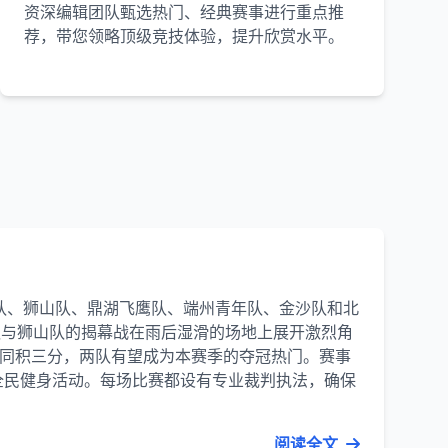
资深编辑团队甄选热门、经典赛事进行重点推
荐，带您领略顶级竞技体验，提升欣赏水平。
辰队、狮山队、鼎湖飞鹰队、端州青年队、金沙队和北
队与狮山队的揭幕战在雨后湿滑的场地上展开激烈角
队同积三分，两队有望成为本赛季的夺冠热门。赛事
全民健身活动。每场比赛都设有专业裁判执法，确保
阅读全文