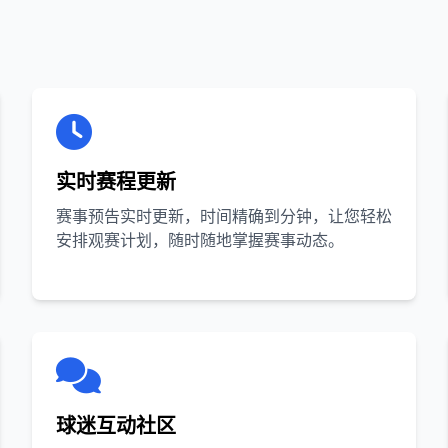
实时赛程更新
赛事预告实时更新，时间精确到分钟，让您轻松
安排观赛计划，随时随地掌握赛事动态。
球迷互动社区