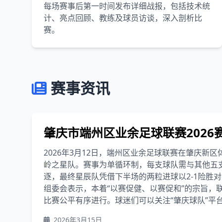
每场赛事后第一时间发布详细战报，包括技术统
计、亮点回顾、教练及球员访谈，深入剖析比
赛。
赛事资讯
肇庆市端州区业余足球联赛202
2026年3月12日，端州区业余足球联赛在肇庆
岭之星队。赛事为单循环制，每支球队需与其他五
逐，最终星辰队凭借下半场的两粒进球以2-1险
组委会表示，本着“以赛促健、以赛促和”的宗旨
比赛公平有序进行。球迷们可以关注“肇庆球队”平
2026年3月15日