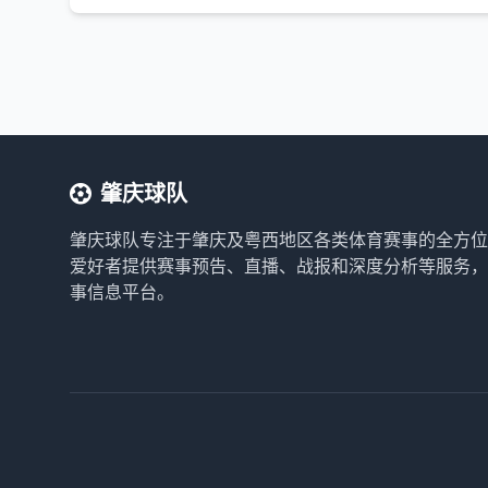
肇庆球队
肇庆球队专注于肇庆及粤西地区各类体育赛事的全方位
爱好者提供赛事预告、直播、战报和深度分析等服务，
事信息平台。