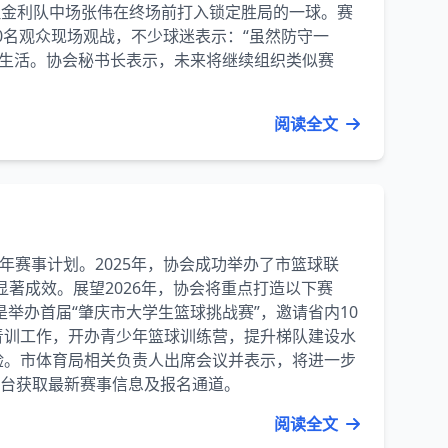
但金利队中场张伟在终场前打入锁定胜局的一球。赛
0名观众现场观战，不少球迷表示：“虽然防守一
体生活。协会秘书长表示，未来将继续组织类似赛
阅读全文
6年赛事计划。2025年，协会成功举办了市篮球联
显著成效。展望2026年，协会将重点打造以下赛
举办首届“肇庆市大学生篮球挑战赛”，邀请省内10
青训工作，开办青少年篮球训练营，提升梯队建设水
验。市体育局相关负责人出席会议并表示，将进一步
平台获取最新赛事信息及报名通道。
阅读全文