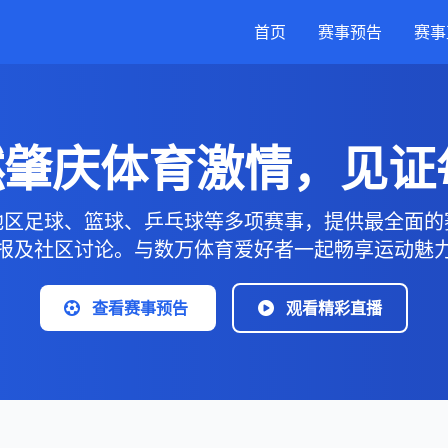
首页
赛事预告
赛事
点燃肇庆体育激情，见
地区足球、篮球、乒乓球等多项赛事，提供最全面的
报及社区讨论。与数万体育爱好者一起畅享运动魅
查看赛事预告
观看精彩直播