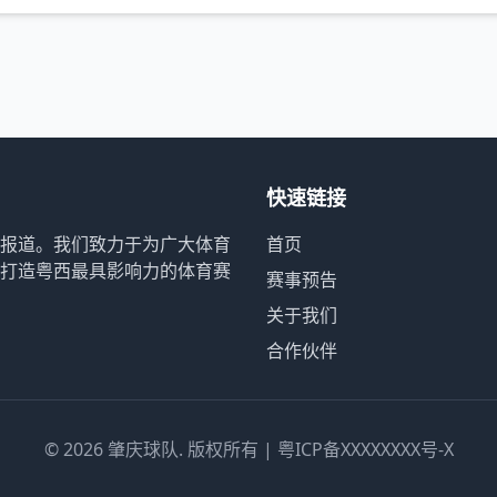
快速链接
报道。我们致力于为广大体育
首页
打造粤西最具影响力的体育赛
赛事预告
关于我们
合作伙伴
© 2026 肇庆球队. 版权所有 | 粤ICP备XXXXXXXX号-X