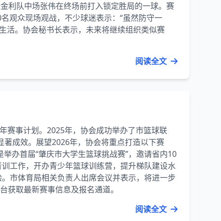
但金利队中场张伟在终场前打入锁定胜局的一球。赛
0名观众现场观战，不少球迷表示：“虽然防守一
体生活。协会秘书长表示，未来将继续组织类似赛
阅读全文
6年赛事计划。2025年，协会成功举办了市篮球联
显著成效。展望2026年，协会将重点打造以下赛
举办首届“肇庆市大学生篮球挑战赛”，邀请省内10
青训工作，开办青少年篮球训练营，提升梯队建设水
验。市体育局相关负责人出席会议并表示，将进一步
平台获取最新赛事信息及报名通道。
阅读全文