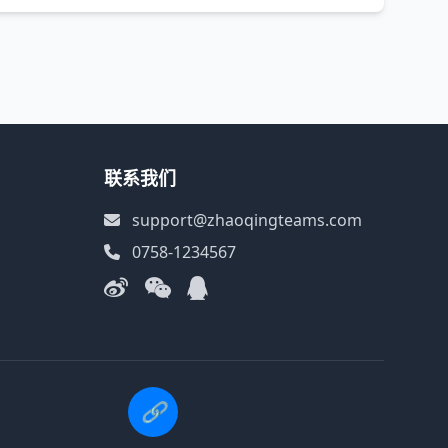
联系我们
support@zhaoqingteams.com
0758-1234567
🔗
英超多少支球队