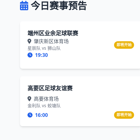
今日赛事预告
端州区业余足球联赛
肇庆新区体育场
即将开始
星辰队 vs 狮山队
19:30
高要区足球友谊赛
高要体育场
金利队 vs 蛟塘队
16:00
即将开始