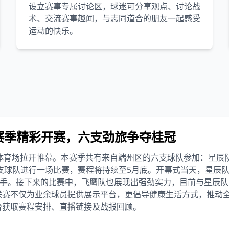
设立赛事专属讨论区，球迷可分享观点、讨论战
术、交流赛事趣闻，与志同道合的朋友一起感受
运动的快乐。
6赛季精彩开赛，六支劲旅争夺桂冠
新区体育场拉开帷幕。本赛季共有来自端州区的六支球队参加：星
支球队进行一场比赛，赛程将持续至5月底。开幕式当天，星辰
胜对手。接下来的比赛中，飞鹰队也展现出强劲实力，目前与星辰
，联赛不仅为业余球员提供展示平台，更倡导健康生活方式，推动
台获取赛程安排、直播链接及战报回顾。