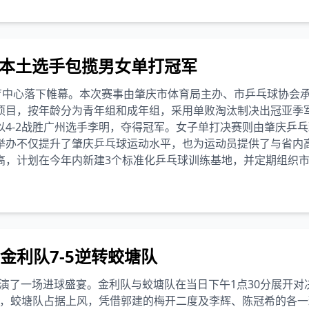
，本土选手包揽男女单打冠军
庆体育中心落下帷幕。本次赛事由肇庆市体育局主办、市乒乓球协会承
项目，按年龄分为青年组和成年组，采用单败淘汰制决出冠亚季
4-2战胜广州选手李明，夺得冠军。女子单打决赛则由肇庆乒乓
举办不仅提升了肇庆乒乓球运动水平，也为运动员提供了与省内
高，计划在今年内新建3个标准化乒乓球训练基地，并定期组织
金利队7-5逆转蛟塘队
上演了一场进球盛宴。金利队与蛟塘队在当日下午1点30分展开对
赛，蛟塘队占据上风，凭借郭建的梅开二度及李辉、陈冠希的各一