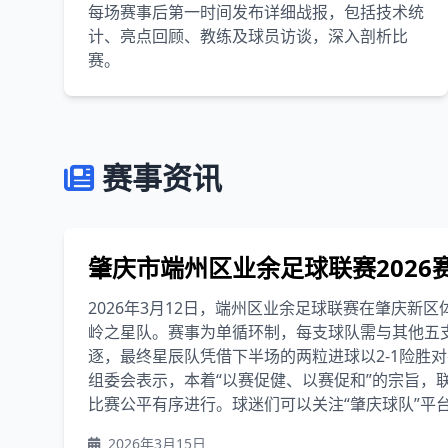
每场赛事后第一时间发布详细战报，包括技术统
计、亮点回顾、教练及球员访谈，深入剖析比
赛。
赛事资讯
肇庆市端州区业余足球联赛202
2026年3月12日，端州区业余足球联赛在肇庆
岭之星队。赛事为单循环制，每支球队需与其他五
逐，最终星辰队凭借下半场的两粒进球以2-1险
组委会表示，本着“以赛促健、以赛促和”的宗旨
比赛公平有序进行。球迷们可以关注“肇庆球队”平
2026年3月15日