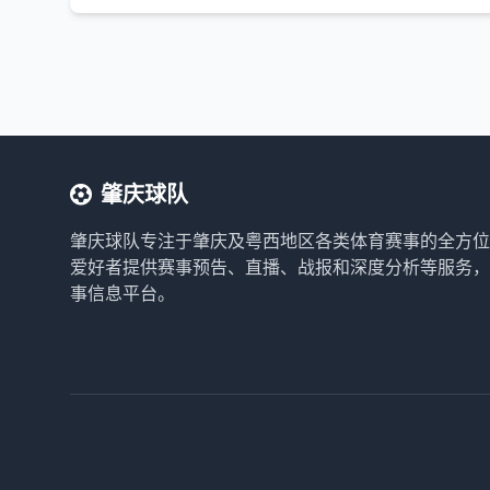
肇庆球队
肇庆球队专注于肇庆及粤西地区各类体育赛事的全方位
爱好者提供赛事预告、直播、战报和深度分析等服务，
事信息平台。