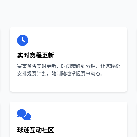
实时赛程更新
赛事预告实时更新，时间精确到分钟，让您轻松
安排观赛计划，随时随地掌握赛事动态。
球迷互动社区