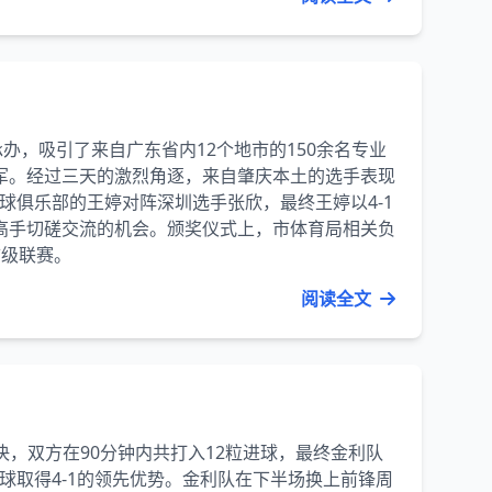
办，吸引了来自广东省内12个地市的150余名专业
军。经过三天的激烈角逐，来自肇庆本土的选手表现
球俱乐部的王婷对阵深圳选手张欣，最终王婷以4-1
高手切磋交流的机会。颁奖仪式上，市体育局相关负
市级联赛。
阅读全文
决，双方在90分钟内共打入12粒进球，最终金利队
球取得4-1的领先优势。金利队在下半场换上前锋周