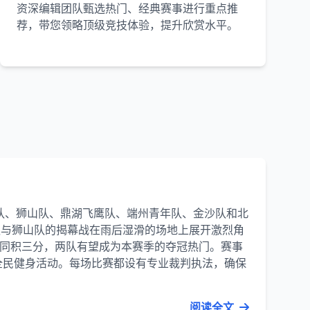
资深编辑团队甄选热门、经典赛事进行重点推
荐，带您领略顶级竞技体验，提升欣赏水平。
辰队、狮山队、鼎湖飞鹰队、端州青年队、金沙队和北
队与狮山队的揭幕战在雨后湿滑的场地上展开激烈角
队同积三分，两队有望成为本赛季的夺冠热门。赛事
全民健身活动。每场比赛都设有专业裁判执法，确保
阅读全文