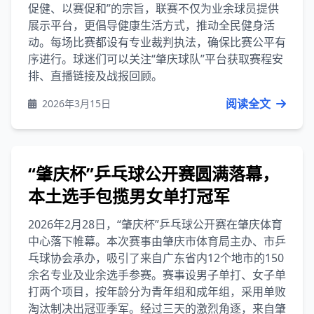
促健、以赛促和”的宗旨，联赛不仅为业余球员提供
展示平台，更倡导健康生活方式，推动全民健身活
动。每场比赛都设有专业裁判执法，确保比赛公平有
序进行。球迷们可以关注“肇庆球队”平台获取赛程安
排、直播链接及战报回顾。
阅读全文
2026年3月15日
“肇庆杯”乒乓球公开赛圆满落幕，
本土选手包揽男女单打冠军
2026年2月28日，“肇庆杯”乒乓球公开赛在肇庆体育
中心落下帷幕。本次赛事由肇庆市体育局主办、市乒
乓球协会承办，吸引了来自广东省内12个地市的150
余名专业及业余选手参赛。赛事设男子单打、女子单
打两个项目，按年龄分为青年组和成年组，采用单败
淘汰制决出冠亚季军。经过三天的激烈角逐，来自肇