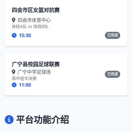
四会市区女篮对抗赛
四会市体育中心
体校A队 vs 体校B队
15:30
已完成
广宁县校园足球联赛
广宁中学足球场
已完成
高中组半决赛
11:00
平台功能介绍