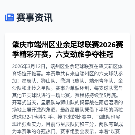
赛事资讯
肇庆市端州区业余足球联赛2026赛
季精彩开赛，六支劲旅争夺桂冠
2026年3月12日，端州区业余足球联赛在肇庆新区体
育场拉开帷幕。本赛季共有来自端州区的六支球队参
加：星辰队、狮山队、鼎湖飞鹰队、端州青年队、金
沙队和北岭之星队。赛事为单循环制，每支球队需与
其他五支球队进行一场比赛，赛程将持续至5月底。
开幕式当天，星辰队与狮山队的揭幕战在雨后湿滑的
场地上展开激烈角逐，最终星辰队凭借下半场的两粒
进球以2-1险胜对手。接下来的比赛中，飞鹰队也展
现出强劲实力，目前与星辰队同积三分，两队有望成
为本赛季的夺冠热门。赛事组委会表示，本着“以赛