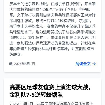
庆本土的选手表现抢眼。在男子单打决赛中，来自肇
庆市体校的陈伟以4-2战胜广州选手李明，夺得冠
军。女子单打决赛则由肇庆乒乓球俱乐部的王婷对阵
深圳选手张欣，最终王婷以4-1轻松取胜。夺冠后，
两位本土选手均表示，赛事的举办不仅提升了肇庆乒
乓球运动水平，也为运动员提供了与省内高手切磋交
流的机会。颁奖仪式上，市体育局相关负责人表示将
进一步加强肇庆乒乓球运动的普及和提高，计划在今
年内新建3个标准化乒乓球训练基地，并定期组织市
级联赛。
阅读全文
2026年3月1日
高要区足球友谊赛上演进球大战，
金利队7-5逆转蛟塘队
2026年3月8日，高要区足球友谊赛在高要体育场上