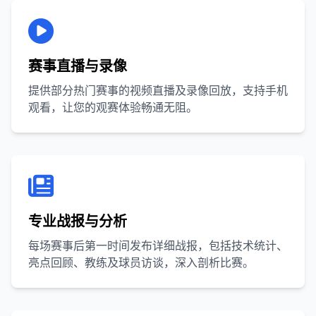
赛事直播与录像
提供部分热门赛事的视频直播及录像回放，支持手机
观看，让您的观赛体验畅通无阻。
专业战报与分析
每场赛事后第一时间发布详细战报，包括技术统计、
亮点回顾、教练及球员访谈，深入剖析比赛。