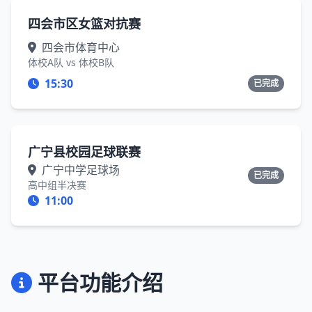
四会市区女篮对抗赛
四会市体育中心
体校A队 vs 体校B队
15:30
已完成
广宁县校园足球联赛
广宁中学足球场
已完成
高中组半决赛
11:00
平台功能介绍