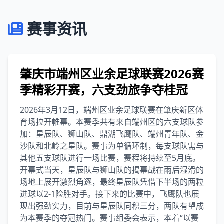
赛事资讯
肇庆市端州区业余足球联赛2026赛
季精彩开赛，六支劲旅争夺桂冠
2026年3月12日，端州区业余足球联赛在肇庆新区体
育场拉开帷幕。本赛季共有来自端州区的六支球队参
加：星辰队、狮山队、鼎湖飞鹰队、端州青年队、金
沙队和北岭之星队。赛事为单循环制，每支球队需与
其他五支球队进行一场比赛，赛程将持续至5月底。
开幕式当天，星辰队与狮山队的揭幕战在雨后湿滑的
场地上展开激烈角逐，最终星辰队凭借下半场的两粒
进球以2-1险胜对手。接下来的比赛中，飞鹰队也展
现出强劲实力，目前与星辰队同积三分，两队有望成
为本赛季的夺冠热门。赛事组委会表示，本着“以赛