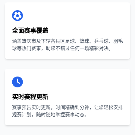
全面赛事覆盖
涵盖肇庆市及下辖各县区足球、篮球、乒乓球、羽毛
球等热门赛事，助您不错过任何一场精彩对决。
实时赛程更新
赛事预告实时更新，时间精确到分钟，让您轻松安排
观赛计划，随时随地掌握赛事动态。