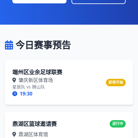
今日赛事预告
端州区业余足球联赛
肇庆新区体育场
即将开始
星辰队 vs 狮山队
19:30
鼎湖区篮球邀请赛
进行中
鼎湖区体育馆