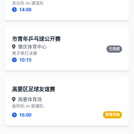
龙头队 vs 湖滨队
14:00
市青年乒乓球公开赛
肇庆体育中心
已完成
男子单打决赛
10:15
高要区足球友谊赛
高要体育场
金利队 vs 蛟塘队
16:00
即将开始