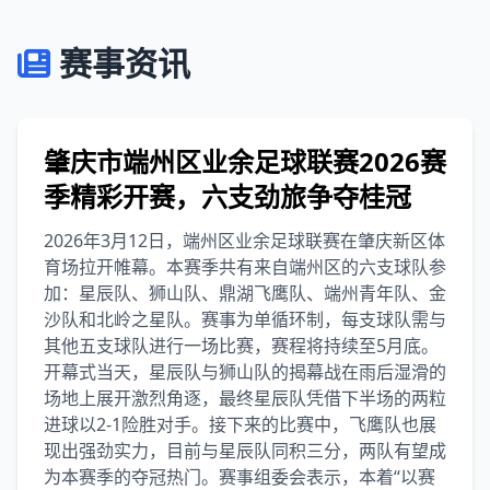
赛事资讯
肇庆市端州区业余足球联赛2026赛
季精彩开赛，六支劲旅争夺桂冠
2026年3月12日，端州区业余足球联赛在肇庆新区体
育场拉开帷幕。本赛季共有来自端州区的六支球队参
加：星辰队、狮山队、鼎湖飞鹰队、端州青年队、金
沙队和北岭之星队。赛事为单循环制，每支球队需与
其他五支球队进行一场比赛，赛程将持续至5月底。
开幕式当天，星辰队与狮山队的揭幕战在雨后湿滑的
场地上展开激烈角逐，最终星辰队凭借下半场的两粒
进球以2-1险胜对手。接下来的比赛中，飞鹰队也展
现出强劲实力，目前与星辰队同积三分，两队有望成
为本赛季的夺冠热门。赛事组委会表示，本着“以赛