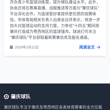
开办青少年篮球训练营，提升梯队建设水平。此外，
协会还将在赛事直播、战报推送等方面与“肇庆球队”
平台深化合作，为篮球爱好者提供更优质的观赛体
验。市体育局相关负责人出席会议并表示，将进一步
加大对篮球运动的支持力度，力争在“十四五”期间将
肇庆打造成为粤西地区的篮球强市。球迷们可关注
“肇庆球队”平台获取最新赛事信息及报名通道。
阅读全文
2026年2月22日
肇庆球队
肇庆球队专注于肇庆及粤西地区各类体育赛事的全方位报