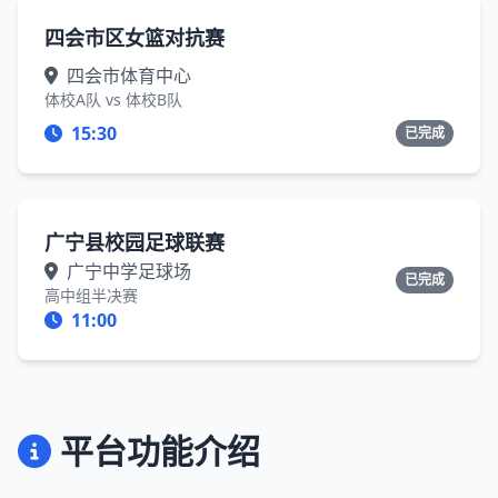
四会市区女篮对抗赛
四会市体育中心
体校A队 vs 体校B队
15:30
已完成
广宁县校园足球联赛
广宁中学足球场
已完成
高中组半决赛
11:00
平台功能介绍