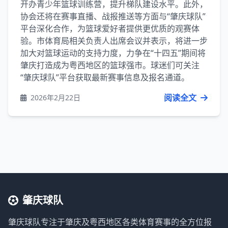
开办青少年篮球训练营，提升梯队建设水平。此外，
协会还将在赛事直播、战报推送等方面与“肇庆球队”
平台深化合作，为篮球爱好者提供更优质的观赛体
验。市体育局相关负责人出席会议并表示，将进一步
加大对篮球运动的支持力度，力争在“十四五”期间将
肇庆打造成为粤西地区的篮球强市。球迷们可关注
“肇庆球队”平台获取最新赛事信息及报名通道。
阅读全文
2026年2月22日
肇庆球队
肇庆球队专注于肇庆及粤西地区各类体育赛事的全方位报