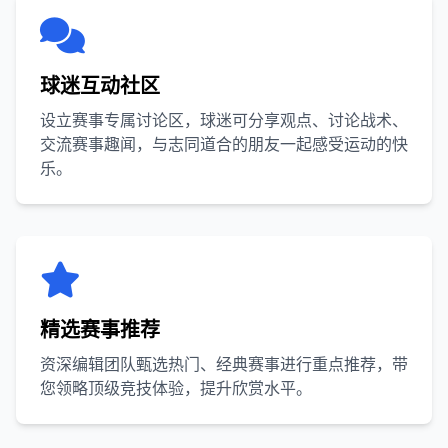
球迷互动社区
设立赛事专属讨论区，球迷可分享观点、讨论战术、
交流赛事趣闻，与志同道合的朋友一起感受运动的快
乐。
精选赛事推荐
资深编辑团队甄选热门、经典赛事进行重点推荐，带
您领略顶级竞技体验，提升欣赏水平。