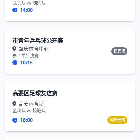
龙头队 vs 湖滨队
14:00
市青年乒乓球公开赛
肇庆体育中心
已完成
男子单打决赛
10:15
高要区足球友谊赛
高要体育场
金利队 vs 蛟塘队
16:00
即将开始