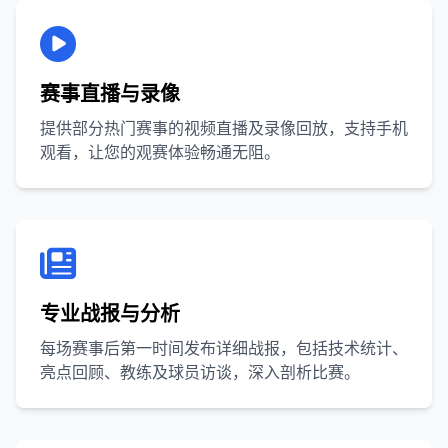
赛事直播与录像
提供部分热门赛事的视频直播及录像回放，支持手机
观看，让您的观赛体验畅通无阻。
专业战报与分析
每场赛事后第一时间发布详细战报，包括技术统计、
亮点回顾、教练及球员访谈，深入剖析比赛。