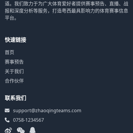
道。我们致力于为广大体育爱好者提供赛事预告、直播、战
报和深度分析等服务，打造粤西最具影响力的体育赛事信息
平台。
快速链接
首页
赛事预告
关于我们
合作伙伴
联系我们
support@zhaoqingteams.com
0758-1234567