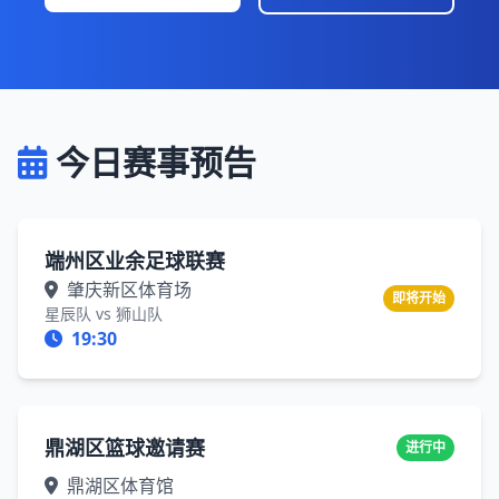
今日赛事预告
端州区业余足球联赛
肇庆新区体育场
即将开始
星辰队 vs 狮山队
19:30
鼎湖区篮球邀请赛
进行中
鼎湖区体育馆