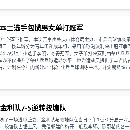
，本土选手包揽男女单打冠军
庆体育中心落下帷幕。本次赛事由肇庆市体育局主办、市乒乓球协会承
项目，按年龄分为青年组和成年组，采用单败淘汰制决出冠亚季
4-2战胜广州选手李明，夺得冠军。女子单打决赛则由肇庆乒乓
举办不仅提升了肇庆乒乓球运动水平，也为运动员提供了与省内
高，计划在今年内新建3个标准化乒乓球训练基地，并定期组织
金利队7-5逆转蛟塘队
上演了一场进球盛宴。金利队与蛟塘队在当日下午1点30分展开对
赛，蛟塘队占据上风，凭借郭建的梅开二度及李辉、陈冠希的各一