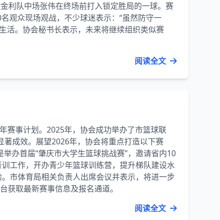
但金利队中场张伟在终场前打入锁定胜局的一球。赛
0名观众现场观战，不少球迷表示：“虽然防守一
体生活。协会秘书长表示，未来将继续组织类似赛
阅读全文
6年赛事计划。2025年，协会成功举办了市篮球联
显著成效。展望2026年，协会将重点打造以下赛
举办首届“肇庆市大学生篮球挑战赛”，邀请省内10
青训工作，开办青少年篮球训练营，提升梯队建设水
验。市体育局相关负责人出席会议并表示，将进一步
平台获取最新赛事信息及报名通道。
阅读全文