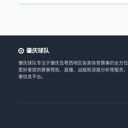
肇庆球队
肇庆球队专注于肇庆及粤西地区各类体育赛事的全方位
爱好者提供赛事预告、直播、战报和深度分析等服务，
事信息平台。