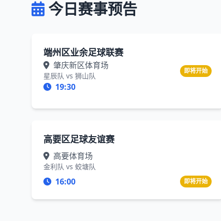
今日赛事预告
端州区业余足球联赛
肇庆新区体育场
即将开始
星辰队 vs 狮山队
19:30
高要区足球友谊赛
高要体育场
金利队 vs 蛟塘队
16:00
即将开始