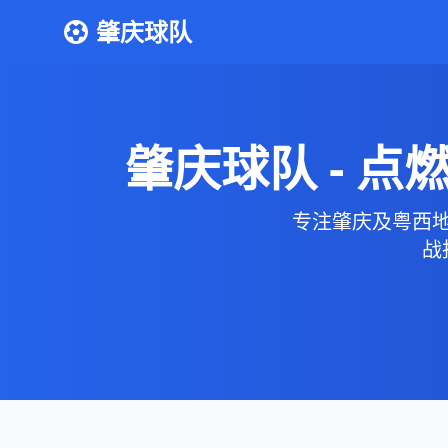
肇庆球队
肇庆球队 - 
专注肇庆及粤西
战