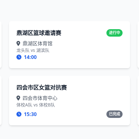
鼎湖区篮球邀请赛
进行中
鼎湖区体育馆
龙头队 vs 湖滨队
14:00
四会市区女篮对抗赛
四会市体育中心
体校A队 vs 体校B队
15:30
已完成