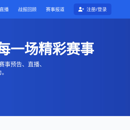
直播
战报回顾
赛事报道
注册/登录
证每一场精彩赛事
赛事预告、直播、
力。