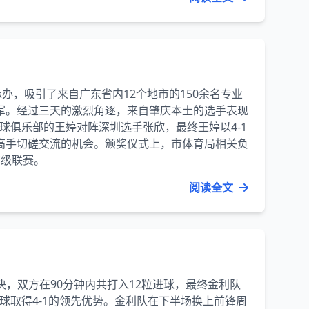
办，吸引了来自广东省内12个地市的150余名专业
军。经过三天的激烈角逐，来自肇庆本土的选手表现
球俱乐部的王婷对阵深圳选手张欣，最终王婷以4-1
高手切磋交流的机会。颁奖仪式上，市体育局相关负
市级联赛。
阅读全文
决，双方在90分钟内共打入12粒进球，最终金利队
球取得4-1的领先优势。金利队在下半场换上前锋周