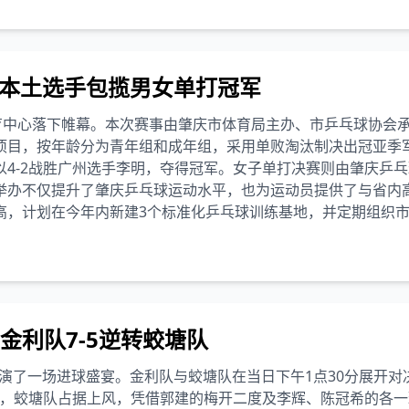
，本土选手包揽男女单打冠军
庆体育中心落下帷幕。本次赛事由肇庆市体育局主办、市乒乓球协会承
项目，按年龄分为青年组和成年组，采用单败淘汰制决出冠亚季
4-2战胜广州选手李明，夺得冠军。女子单打决赛则由肇庆乒乓
举办不仅提升了肇庆乒乓球运动水平，也为运动员提供了与省内
高，计划在今年内新建3个标准化乒乓球训练基地，并定期组织
金利队7-5逆转蛟塘队
上演了一场进球盛宴。金利队与蛟塘队在当日下午1点30分展开对
赛，蛟塘队占据上风，凭借郭建的梅开二度及李辉、陈冠希的各一