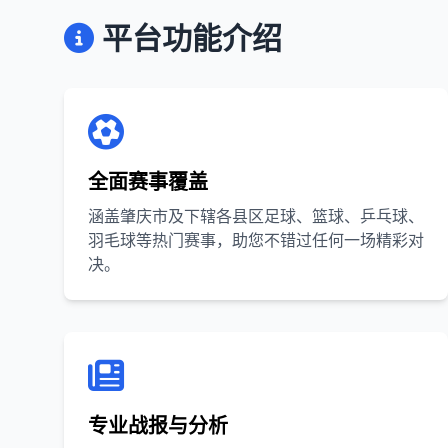
平台功能介绍
全面赛事覆盖
涵盖肇庆市及下辖各县区足球、篮球、乒乓球、
羽毛球等热门赛事，助您不错过任何一场精彩对
决。
专业战报与分析