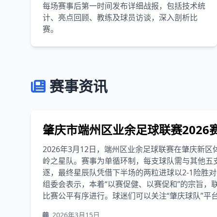
每场赛事后第一时间发布详细战报，包括技术统
计、亮点回顾、教练及球员访谈，深入剖析比
赛。
赛事资讯
肇庆市端州区业余足球联赛202
2026年3月12日，端州区业余足球联赛在肇庆
岭之星队。赛事为单循环制，每支球队需与其他五
逐，最终星辰队凭借下半场的两粒进球以2-1险
组委会表示，本着“以赛促健、以赛促和”的宗旨
比赛公平有序进行。球迷们可以关注“肇庆球队”平
2026年3月15日