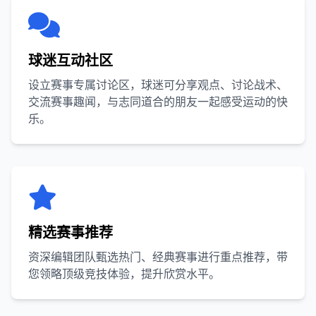
球迷互动社区
设立赛事专属讨论区，球迷可分享观点、讨论战术、
交流赛事趣闻，与志同道合的朋友一起感受运动的快
乐。
精选赛事推荐
资深编辑团队甄选热门、经典赛事进行重点推荐，带
您领略顶级竞技体验，提升欣赏水平。