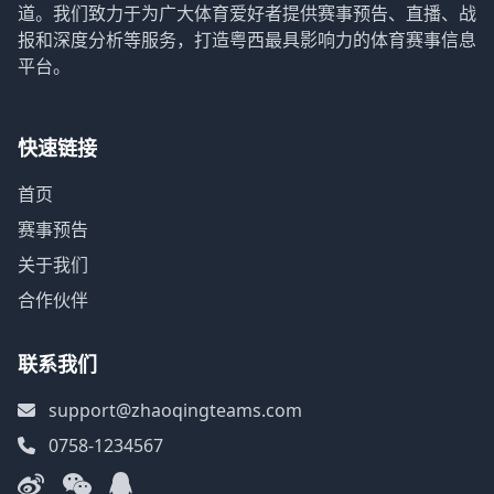
道。我们致力于为广大体育爱好者提供赛事预告、直播、战
报和深度分析等服务，打造粤西最具影响力的体育赛事信息
平台。
快速链接
首页
赛事预告
关于我们
合作伙伴
联系我们
support@zhaoqingteams.com
0758-1234567