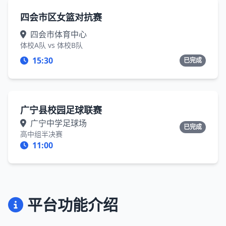
四会市区女篮对抗赛
四会市体育中心
体校A队 vs 体校B队
15:30
已完成
广宁县校园足球联赛
广宁中学足球场
已完成
高中组半决赛
11:00
平台功能介绍