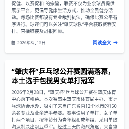
促健、以赛促和”的宗旨，联赛不仅为业余球员提供
展示平台，更倡导健康生活方式，推动全民健身活
动。每场比赛都设有专业裁判执法，确保比赛公平有
序进行。球迷们可以关注“肇庆球队”平台获取赛程安
排、直播链接及战报回顾。
阅读全文
2026年3月15日
“肇庆杯”乒乓球公开赛圆满落幕，
本土选手包揽男女单打冠军
2026年2月28日，“肇庆杯”乒乓球公开赛在肇庆体育
中心落下帷幕。本次赛事由肇庆市体育局主办、市乒
乓球协会承办，吸引了来自广东省内12个地市的150
余名专业及业余选手参赛。赛事设男子单打、女子单
打两个项目，按年龄分为青年组和成年组，采用单败
淘汰制决出冠亚季军。经过三天的激烈角逐，来自肇