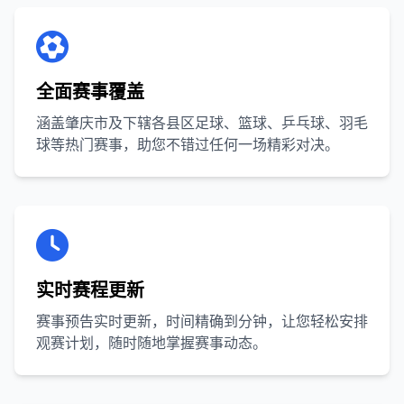
全面赛事覆盖
涵盖肇庆市及下辖各县区足球、篮球、乒乓球、羽毛
球等热门赛事，助您不错过任何一场精彩对决。
实时赛程更新
赛事预告实时更新，时间精确到分钟，让您轻松安排
观赛计划，随时随地掌握赛事动态。