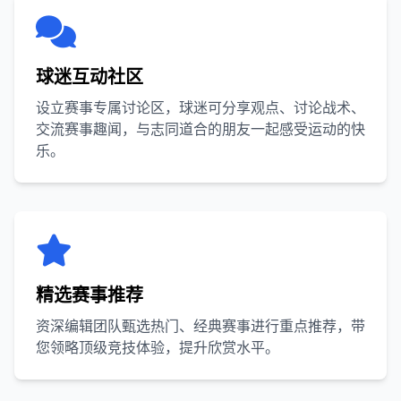
球迷互动社区
设立赛事专属讨论区，球迷可分享观点、讨论战术、
交流赛事趣闻，与志同道合的朋友一起感受运动的快
乐。
精选赛事推荐
资深编辑团队甄选热门、经典赛事进行重点推荐，带
您领略顶级竞技体验，提升欣赏水平。