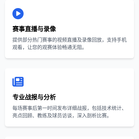
赛事直播与录像
提供部分热门赛事的视频直播及录像回放，支持手机
观看，让您的观赛体验畅通无阻。
专业战报与分析
每场赛事后第一时间发布详细战报，包括技术统计、
亮点回顾、教练及球员访谈，深入剖析比赛。