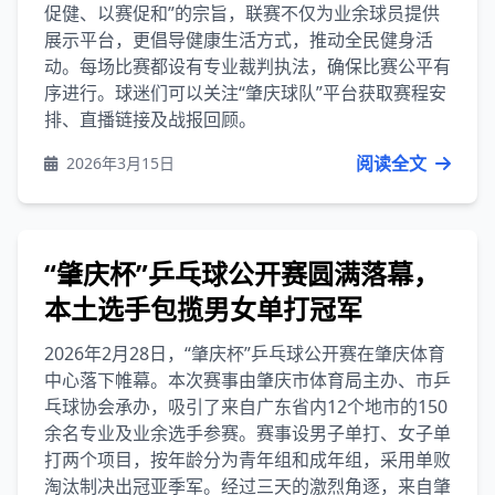
促健、以赛促和”的宗旨，联赛不仅为业余球员提供
展示平台，更倡导健康生活方式，推动全民健身活
动。每场比赛都设有专业裁判执法，确保比赛公平有
序进行。球迷们可以关注“肇庆球队”平台获取赛程安
排、直播链接及战报回顾。
阅读全文
2026年3月15日
“肇庆杯”乒乓球公开赛圆满落幕，
本土选手包揽男女单打冠军
2026年2月28日，“肇庆杯”乒乓球公开赛在肇庆体育
中心落下帷幕。本次赛事由肇庆市体育局主办、市乒
乓球协会承办，吸引了来自广东省内12个地市的150
余名专业及业余选手参赛。赛事设男子单打、女子单
打两个项目，按年龄分为青年组和成年组，采用单败
淘汰制决出冠亚季军。经过三天的激烈角逐，来自肇