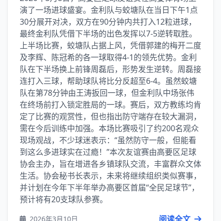
演了一场进球盛宴。金利队与蛟塘队在当日下午1点
30分展开对决，双方在90分钟内共打入12粒进球，
最终金利队凭借下半场的出色发挥以7-5逆转取胜。
上半场比赛，蛟塘队占据上风，凭借郭建的梅开二度
及李辉、陈冠希的各一球取得4-1的领先优势。金利
队在下半场换上前锋周磊后，形势发生逆转。周磊接
连打入三球，帮助球队将比分反超至6-4。虽然蛟塘
队在第78分钟由王涛扳回一球，但金利队中场张伟
在终场前打入锁定胜局的一球。赛后，双方教练均肯
定了比赛的观赏性，但也指出防守端存在较大漏洞，
需在今后训练中加强。本场比赛吸引了约200名观众
现场观战，不少球迷表示：“虽然防守一般，但能看
到这么多进球实在过瘾！”本次友谊赛由高要区足球
协会主办，旨在增进各乡镇球队交流，丰富群众文体
生活。协会秘书长表示，未来将继续组织类似赛事，
并计划在今年下半年举办高要区首届“全民足球节”，
预计将有20支球队参赛。
阅读全文
2026年3月10日