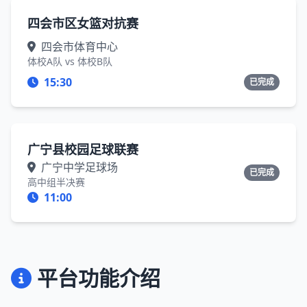
四会市区女篮对抗赛
四会市体育中心
体校A队 vs 体校B队
15:30
已完成
广宁县校园足球联赛
广宁中学足球场
已完成
高中组半决赛
11:00
平台功能介绍