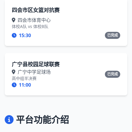
四会市区女篮对抗赛
四会市体育中心
体校A队 vs 体校B队
15:30
已完成
广宁县校园足球联赛
广宁中学足球场
已完成
高中组半决赛
11:00
平台功能介绍