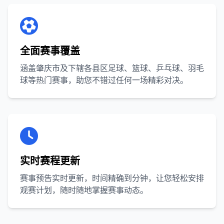
全面赛事覆盖
涵盖肇庆市及下辖各县区足球、篮球、乒乓球、羽毛
球等热门赛事，助您不错过任何一场精彩对决。
实时赛程更新
赛事预告实时更新，时间精确到分钟，让您轻松安排
观赛计划，随时随地掌握赛事动态。