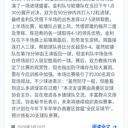
演了一场进球盛宴。金利队与蛟塘队在当日下午1点
30分展开对决，双方在90分钟内共打入12粒进球，
最终金利队凭借下半场的出色发挥以7-5逆转取胜。
上半场比赛，蛟塘队占据上风，凭借郭建的梅开二度
及李辉、陈冠希的各一球取得4-1的领先优势。金利
队在下半场换上前锋周磊后，形势发生逆转。周磊接
连打入三球，帮助球队将比分反超至6-4。虽然蛟塘
队在第78分钟由王涛扳回一球，但金利队中场张伟
在终场前打入锁定胜局的一球。赛后，双方教练均肯
定了比赛的观赏性，但也指出防守端存在较大漏洞，
需在今后训练中加强。本场比赛吸引了约200名观众
现场观战，不少球迷表示：“虽然防守一般，但能看
到这么多进球实在过瘾！”本次友谊赛由高要区足球
协会主办，旨在增进各乡镇球队交流，丰富群众文体
生活。协会秘书长表示，未来将继续组织类似赛事，
并计划在今年下半年举办高要区首届“全民足球节”，
预计将有20支球队参赛。
阅读全文
2026年3月10日