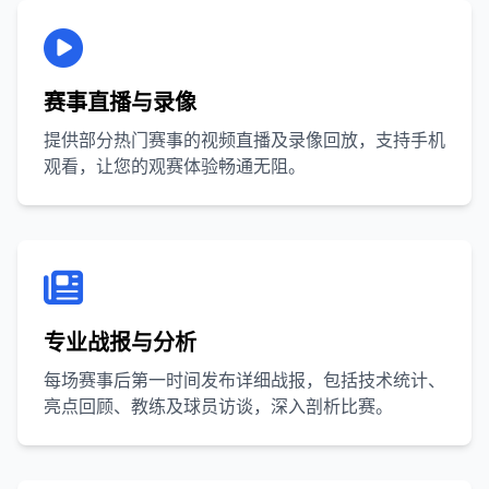
赛事直播与录像
提供部分热门赛事的视频直播及录像回放，支持手机
观看，让您的观赛体验畅通无阻。
专业战报与分析
每场赛事后第一时间发布详细战报，包括技术统计、
亮点回顾、教练及球员访谈，深入剖析比赛。