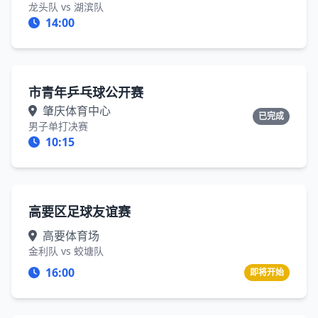
龙头队 vs 湖滨队
14:00
市青年乒乓球公开赛
肇庆体育中心
已完成
男子单打决赛
10:15
高要区足球友谊赛
高要体育场
金利队 vs 蛟塘队
16:00
即将开始