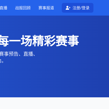
直播
战报回顾
赛事报道
注册/登录
证每一场精彩赛事
赛事预告、直播、
力。