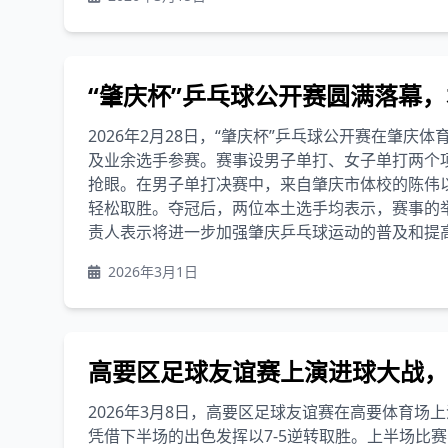
“肇庆杯”乒乓球公开赛圆满落幕
2026年2月28日，“肇庆杯”乒乓球公开赛在肇
及业余选手参赛。赛事设男子单打、女子单打两个
抢眼。在男子单打决赛中，来自肇庆市体校的陈伟以
轻松取胜。夺冠后，两位本土选手均表示，赛事的
责人表示将进一步加强肇庆乒乓球运动的普及和提
2026年3月1日
高要区足球友谊赛上演进球大战，
2026年3月8日，高要区足球友谊赛在高要体育场
凭借下半场的出色发挥以7-5逆转取胜。上半场比