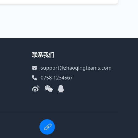
联系我们
support@zhaoqingteams.com
0758-1234567
🔗
英超多少支球队