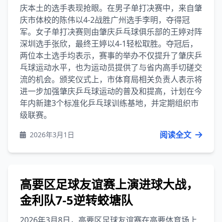
庆本土的选手表现抢眼。在男子单打决赛中，来自肇
庆市体校的陈伟以4-2战胜广州选手李明，夺得冠
军。女子单打决赛则由肇庆乒乓球俱乐部的王婷对阵
深圳选手张欣，最终王婷以4-1轻松取胜。夺冠后，
两位本土选手均表示，赛事的举办不仅提升了肇庆乒
乓球运动水平，也为运动员提供了与省内高手切磋交
流的机会。颁奖仪式上，市体育局相关负责人表示将
进一步加强肇庆乒乓球运动的普及和提高，计划在今
年内新建3个标准化乒乓球训练基地，并定期组织市
级联赛。
阅读全文
2026年3月1日
高要区足球友谊赛上演进球大战，
金利队7-5逆转蛟塘队
2026年3月8日，高要区足球友谊赛在高要体育场上