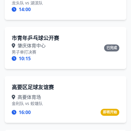
龙头队 vs 湖滨队
14:00
市青年乒乓球公开赛
肇庆体育中心
已完成
男子单打决赛
10:15
高要区足球友谊赛
高要体育场
金利队 vs 蛟塘队
16:00
即将开始