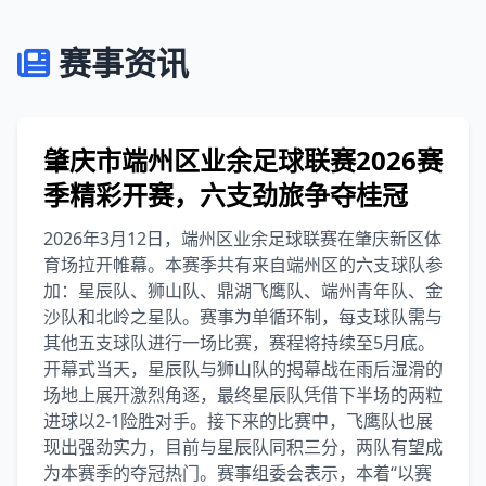
赛事资讯
肇庆市端州区业余足球联赛2026赛
季精彩开赛，六支劲旅争夺桂冠
2026年3月12日，端州区业余足球联赛在肇庆新区体
育场拉开帷幕。本赛季共有来自端州区的六支球队参
加：星辰队、狮山队、鼎湖飞鹰队、端州青年队、金
沙队和北岭之星队。赛事为单循环制，每支球队需与
其他五支球队进行一场比赛，赛程将持续至5月底。
开幕式当天，星辰队与狮山队的揭幕战在雨后湿滑的
场地上展开激烈角逐，最终星辰队凭借下半场的两粒
进球以2-1险胜对手。接下来的比赛中，飞鹰队也展
现出强劲实力，目前与星辰队同积三分，两队有望成
为本赛季的夺冠热门。赛事组委会表示，本着“以赛