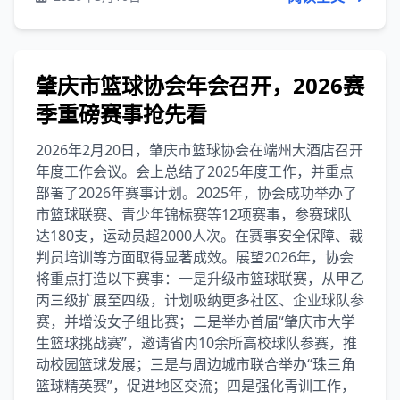
肇庆市篮球协会年会召开，2026赛
季重磅赛事抢先看
2026年2月20日，肇庆市篮球协会在端州大酒店召开
年度工作会议。会上总结了2025年度工作，并重点
部署了2026年赛事计划。2025年，协会成功举办了
市篮球联赛、青少年锦标赛等12项赛事，参赛球队
达180支，运动员超2000人次。在赛事安全保障、裁
判员培训等方面取得显著成效。展望2026年，协会
将重点打造以下赛事：一是升级市篮球联赛，从甲乙
丙三级扩展至四级，计划吸纳更多社区、企业球队参
赛，并增设女子组比赛；二是举办首届“肇庆市大学
生篮球挑战赛”，邀请省内10余所高校球队参赛，推
动校园篮球发展；三是与周边城市联合举办“珠三角
篮球精英赛”，促进地区交流；四是强化青训工作，