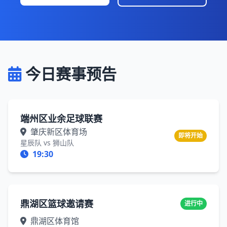
今日赛事预告
端州区业余足球联赛
肇庆新区体育场
即将开始
星辰队 vs 狮山队
19:30
鼎湖区篮球邀请赛
进行中
鼎湖区体育馆