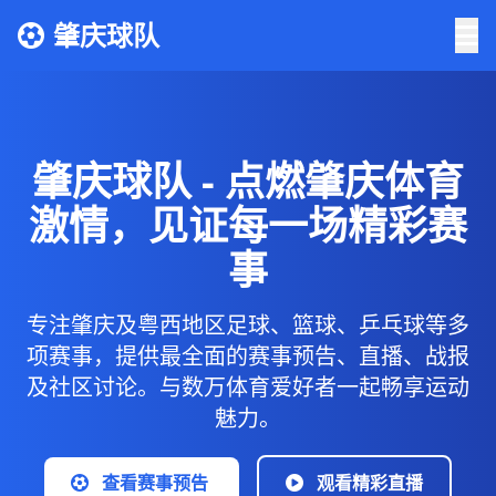
肇庆球队
肇庆球队 - 点燃肇庆体育
激情，见证每一场精彩赛
事
专注肇庆及粤西地区足球、篮球、乒乓球等多
项赛事，提供最全面的赛事预告、直播、战报
及社区讨论。与数万体育爱好者一起畅享运动
魅力。
查看赛事预告
观看精彩直播