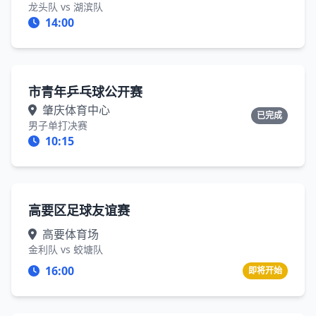
龙头队 vs 湖滨队
14:00
市青年乒乓球公开赛
肇庆体育中心
已完成
男子单打决赛
10:15
高要区足球友谊赛
高要体育场
金利队 vs 蛟塘队
16:00
即将开始