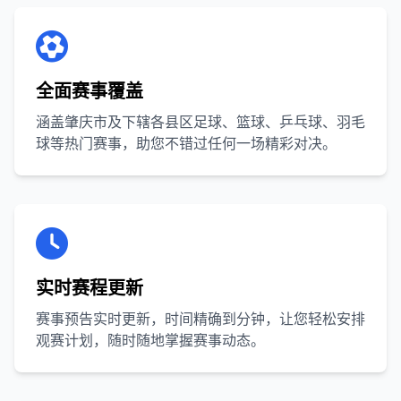
全面赛事覆盖
涵盖肇庆市及下辖各县区足球、篮球、乒乓球、羽毛
球等热门赛事，助您不错过任何一场精彩对决。
实时赛程更新
赛事预告实时更新，时间精确到分钟，让您轻松安排
观赛计划，随时随地掌握赛事动态。