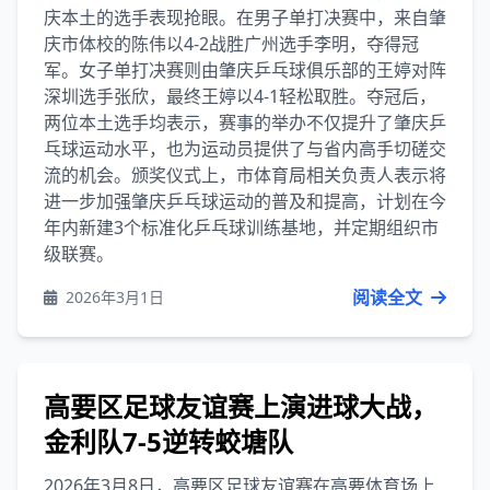
庆本土的选手表现抢眼。在男子单打决赛中，来自肇
庆市体校的陈伟以4-2战胜广州选手李明，夺得冠
军。女子单打决赛则由肇庆乒乓球俱乐部的王婷对阵
深圳选手张欣，最终王婷以4-1轻松取胜。夺冠后，
两位本土选手均表示，赛事的举办不仅提升了肇庆乒
乓球运动水平，也为运动员提供了与省内高手切磋交
流的机会。颁奖仪式上，市体育局相关负责人表示将
进一步加强肇庆乒乓球运动的普及和提高，计划在今
年内新建3个标准化乒乓球训练基地，并定期组织市
级联赛。
阅读全文
2026年3月1日
高要区足球友谊赛上演进球大战，
金利队7-5逆转蛟塘队
2026年3月8日，高要区足球友谊赛在高要体育场上