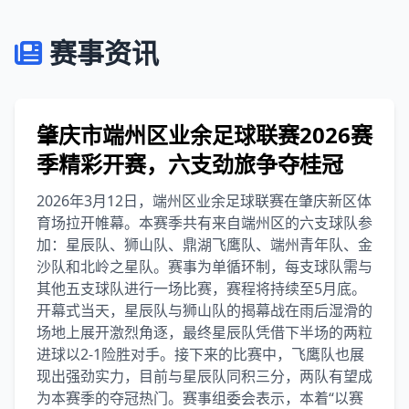
赛事资讯
肇庆市端州区业余足球联赛2026赛
季精彩开赛，六支劲旅争夺桂冠
2026年3月12日，端州区业余足球联赛在肇庆新区体
育场拉开帷幕。本赛季共有来自端州区的六支球队参
加：星辰队、狮山队、鼎湖飞鹰队、端州青年队、金
沙队和北岭之星队。赛事为单循环制，每支球队需与
其他五支球队进行一场比赛，赛程将持续至5月底。
开幕式当天，星辰队与狮山队的揭幕战在雨后湿滑的
场地上展开激烈角逐，最终星辰队凭借下半场的两粒
进球以2-1险胜对手。接下来的比赛中，飞鹰队也展
现出强劲实力，目前与星辰队同积三分，两队有望成
为本赛季的夺冠热门。赛事组委会表示，本着“以赛