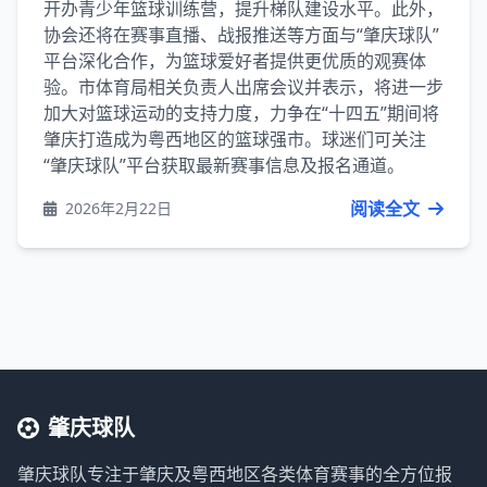
开办青少年篮球训练营，提升梯队建设水平。此外，
协会还将在赛事直播、战报推送等方面与“肇庆球队”
平台深化合作，为篮球爱好者提供更优质的观赛体
验。市体育局相关负责人出席会议并表示，将进一步
加大对篮球运动的支持力度，力争在“十四五”期间将
肇庆打造成为粤西地区的篮球强市。球迷们可关注
“肇庆球队”平台获取最新赛事信息及报名通道。
阅读全文
2026年2月22日
肇庆球队
肇庆球队专注于肇庆及粤西地区各类体育赛事的全方位报