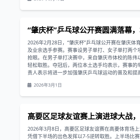
“肇庆杯”乒乓球公开赛圆满落幕
2026年2月28日，“肇庆杯”乒乓球公开赛在肇
及业余选手参赛。赛事设男子单打、女子单打两个
抢眼。在男子单打决赛中，来自肇庆市体校的陈伟以
轻松取胜。夺冠后，两位本土选手均表示，赛事的
责人表示将进一步加强肇庆乒乓球运动的普及和提
2026年3月1日
高要区足球友谊赛上演进球大战，
2026年3月8日，高要区足球友谊赛在高要体育场
凭借下半场的出色发挥以7-5逆转取胜。上半场比