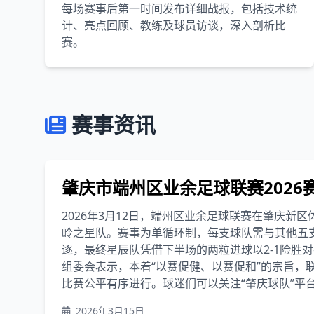
每场赛事后第一时间发布详细战报，包括技术统
计、亮点回顾、教练及球员访谈，深入剖析比
赛。
赛事资讯
肇庆市端州区业余足球联赛202
2026年3月12日，端州区业余足球联赛在肇庆
岭之星队。赛事为单循环制，每支球队需与其他五
逐，最终星辰队凭借下半场的两粒进球以2-1险
组委会表示，本着“以赛促健、以赛促和”的宗旨
比赛公平有序进行。球迷们可以关注“肇庆球队”平
2026年3月15日