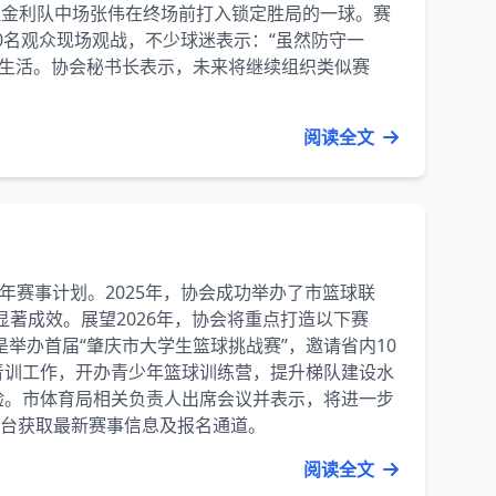
但金利队中场张伟在终场前打入锁定胜局的一球。赛
0名观众现场观战，不少球迷表示：“虽然防守一
体生活。协会秘书长表示，未来将继续组织类似赛
阅读全文
6年赛事计划。2025年，协会成功举办了市篮球联
显著成效。展望2026年，协会将重点打造以下赛
举办首届“肇庆市大学生篮球挑战赛”，邀请省内10
青训工作，开办青少年篮球训练营，提升梯队建设水
验。市体育局相关负责人出席会议并表示，将进一步
平台获取最新赛事信息及报名通道。
阅读全文