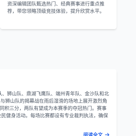
资深编辑团队甄选热门、经典赛事进行重点推
荐，带您领略顶级竞技体验，提升欣赏水平。
辰队、狮山队、鼎湖飞鹰队、端州青年队、金沙队和北
队与狮山队的揭幕战在雨后湿滑的场地上展开激烈角
队同积三分，两队有望成为本赛季的夺冠热门。赛事
全民健身活动。每场比赛都设有专业裁判执法，确保
阅读全文