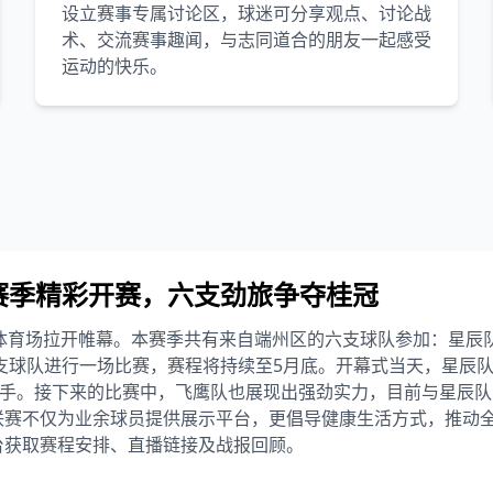
设立赛事专属讨论区，球迷可分享观点、讨论战
术、交流赛事趣闻，与志同道合的朋友一起感受
运动的快乐。
6赛季精彩开赛，六支劲旅争夺桂冠
新区体育场拉开帷幕。本赛季共有来自端州区的六支球队参加：星
支球队进行一场比赛，赛程将持续至5月底。开幕式当天，星辰
胜对手。接下来的比赛中，飞鹰队也展现出强劲实力，目前与星辰
，联赛不仅为业余球员提供展示平台，更倡导健康生活方式，推动
台获取赛程安排、直播链接及战报回顾。