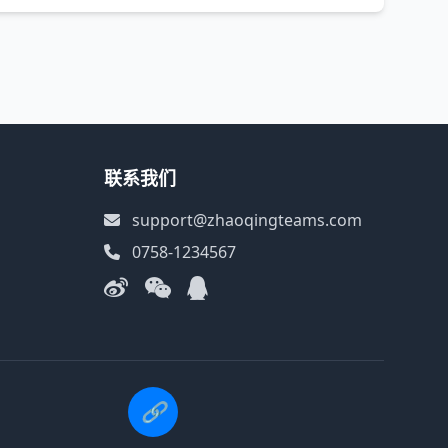
联系我们
support@zhaoqingteams.com
0758-1234567
🔗
英超多少支球队