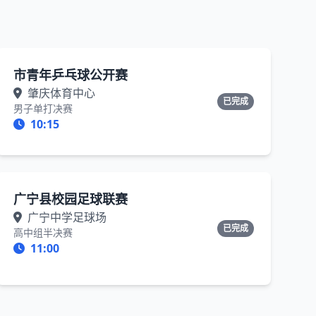
市青年乒乓球公开赛
肇庆体育中心
已完成
男子单打决赛
10:15
广宁县校园足球联赛
广宁中学足球场
已完成
高中组半决赛
11:00