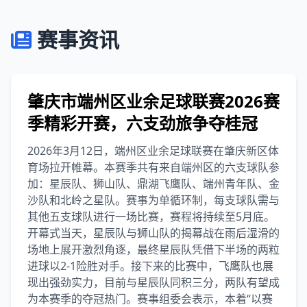
赛事资讯
肇庆市端州区业余足球联赛2026赛
季精彩开赛，六支劲旅争夺桂冠
2026年3月12日，端州区业余足球联赛在肇庆新区体
育场拉开帷幕。本赛季共有来自端州区的六支球队参
加：星辰队、狮山队、鼎湖飞鹰队、端州青年队、金
沙队和北岭之星队。赛事为单循环制，每支球队需与
其他五支球队进行一场比赛，赛程将持续至5月底。
开幕式当天，星辰队与狮山队的揭幕战在雨后湿滑的
场地上展开激烈角逐，最终星辰队凭借下半场的两粒
进球以2-1险胜对手。接下来的比赛中，飞鹰队也展
现出强劲实力，目前与星辰队同积三分，两队有望成
为本赛季的夺冠热门。赛事组委会表示，本着“以赛