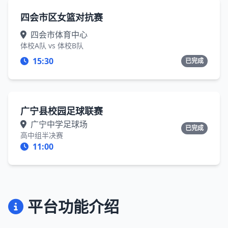
四会市区女篮对抗赛
四会市体育中心
体校A队 vs 体校B队
15:30
已完成
广宁县校园足球联赛
广宁中学足球场
已完成
高中组半决赛
11:00
平台功能介绍