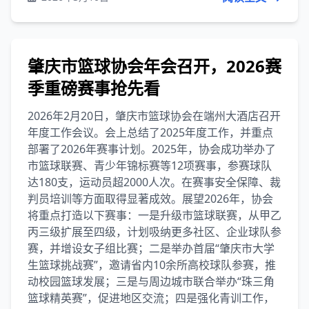
肇庆市篮球协会年会召开，2026赛
季重磅赛事抢先看
2026年2月20日，肇庆市篮球协会在端州大酒店召开
年度工作会议。会上总结了2025年度工作，并重点
部署了2026年赛事计划。2025年，协会成功举办了
市篮球联赛、青少年锦标赛等12项赛事，参赛球队
达180支，运动员超2000人次。在赛事安全保障、裁
判员培训等方面取得显著成效。展望2026年，协会
将重点打造以下赛事：一是升级市篮球联赛，从甲乙
丙三级扩展至四级，计划吸纳更多社区、企业球队参
赛，并增设女子组比赛；二是举办首届“肇庆市大学
生篮球挑战赛”，邀请省内10余所高校球队参赛，推
动校园篮球发展；三是与周边城市联合举办“珠三角
篮球精英赛”，促进地区交流；四是强化青训工作，