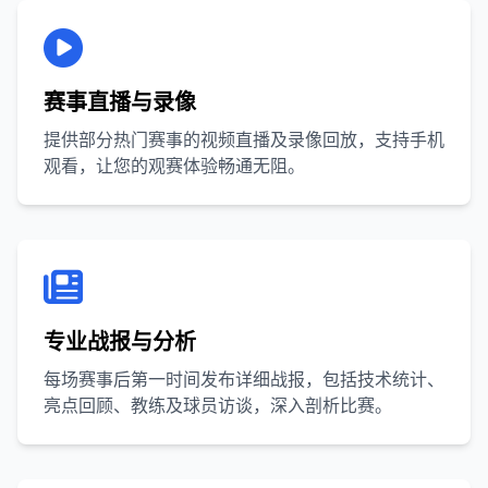
赛事直播与录像
提供部分热门赛事的视频直播及录像回放，支持手机
观看，让您的观赛体验畅通无阻。
专业战报与分析
每场赛事后第一时间发布详细战报，包括技术统计、
亮点回顾、教练及球员访谈，深入剖析比赛。