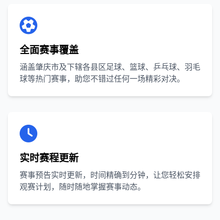
全面赛事覆盖
涵盖肇庆市及下辖各县区足球、篮球、乒乓球、羽毛
球等热门赛事，助您不错过任何一场精彩对决。
实时赛程更新
赛事预告实时更新，时间精确到分钟，让您轻松安排
观赛计划，随时随地掌握赛事动态。