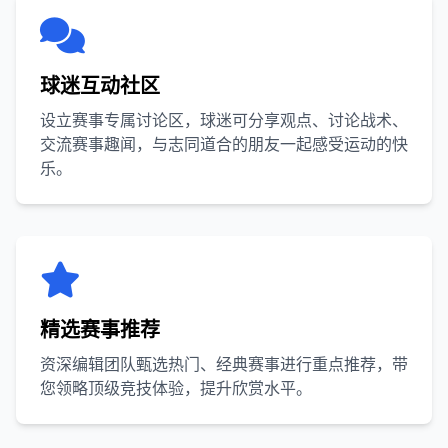
球迷互动社区
设立赛事专属讨论区，球迷可分享观点、讨论战术、
交流赛事趣闻，与志同道合的朋友一起感受运动的快
乐。
精选赛事推荐
资深编辑团队甄选热门、经典赛事进行重点推荐，带
您领略顶级竞技体验，提升欣赏水平。