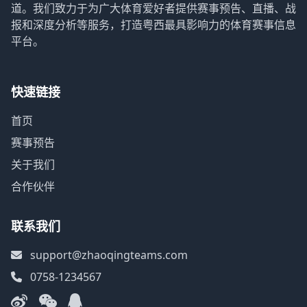
道。我们致力于为广大体育爱好者提供赛事预告、直播、战
报和深度分析等服务，打造粤西最具影响力的体育赛事信息
平台。
快速链接
首页
赛事预告
关于我们
合作伙伴
联系我们
support@zhaoqingteams.com
0758-1234567