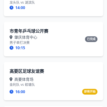
龙头队 vs 湖滨队
14:00
市青年乒乓球公开赛
肇庆体育中心
已完成
男子单打决赛
10:15
高要区足球友谊赛
高要体育场
金利队 vs 蛟塘队
16:00
即将开始