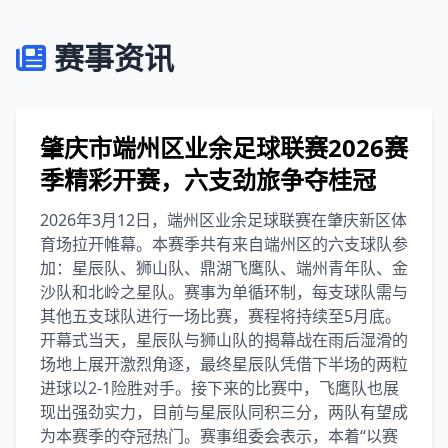
赛事资讯
肇庆市端州区业余足球联赛2026赛
季精彩开赛，六支劲旅争夺桂冠
2026年3月12日，端州区业余足球联赛在肇庆新区体
育场拉开帷幕。本赛季共有来自端州区的六支球队参
加：星辰队、狮山队、鼎湖飞鹰队、端州青年队、金
沙队和北岭之星队。赛事为单循环制，每支球队需与
其他五支球队进行一场比赛，赛程将持续至5月底。
开幕式当天，星辰队与狮山队的揭幕战在雨后湿滑的
场地上展开激烈角逐，最终星辰队凭借下半场的两粒
进球以2-1险胜对手。接下来的比赛中，飞鹰队也展
现出强劲实力，目前与星辰队同积三分，两队有望成
为本赛季的夺冠热门。赛事组委会表示，本着“以赛