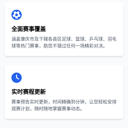
全面赛事覆盖
涵盖肇庆市及下辖各县区足球、篮球、乒乓球、羽毛
球等热门赛事，助您不错过任何一场精彩对决。
实时赛程更新
赛事预告实时更新，时间精确到分钟，让您轻松安排
观赛计划，随时随地掌握赛事动态。