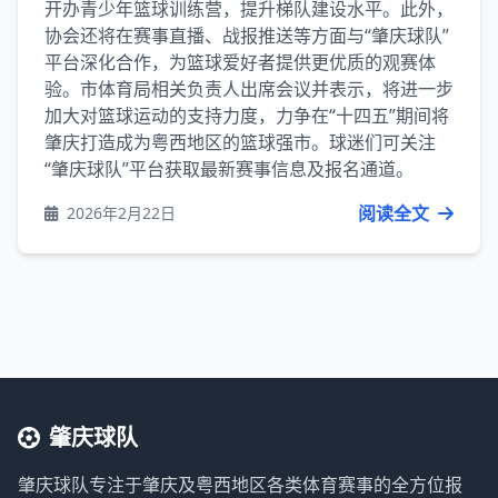
开办青少年篮球训练营，提升梯队建设水平。此外，
协会还将在赛事直播、战报推送等方面与“肇庆球队”
平台深化合作，为篮球爱好者提供更优质的观赛体
验。市体育局相关负责人出席会议并表示，将进一步
加大对篮球运动的支持力度，力争在“十四五”期间将
肇庆打造成为粤西地区的篮球强市。球迷们可关注
“肇庆球队”平台获取最新赛事信息及报名通道。
阅读全文
2026年2月22日
肇庆球队
肇庆球队专注于肇庆及粤西地区各类体育赛事的全方位报