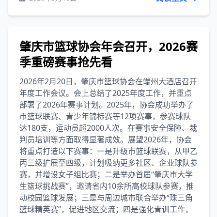
肇庆市篮球协会年会召开，2026赛
季重磅赛事抢先看
2026年2月20日，肇庆市篮球协会在端州大酒店召开
年度工作会议。会上总结了2025年度工作，并重点
部署了2026年赛事计划。2025年，协会成功举办了
市篮球联赛、青少年锦标赛等12项赛事，参赛球队
达180支，运动员超2000人次。在赛事安全保障、裁
判员培训等方面取得显著成效。展望2026年，协会
将重点打造以下赛事：一是升级市篮球联赛，从甲乙
丙三级扩展至四级，计划吸纳更多社区、企业球队参
赛，并增设女子组比赛；二是举办首届“肇庆市大学
生篮球挑战赛”，邀请省内10余所高校球队参赛，推
动校园篮球发展；三是与周边城市联合举办“珠三角
篮球精英赛”，促进地区交流；四是强化青训工作，