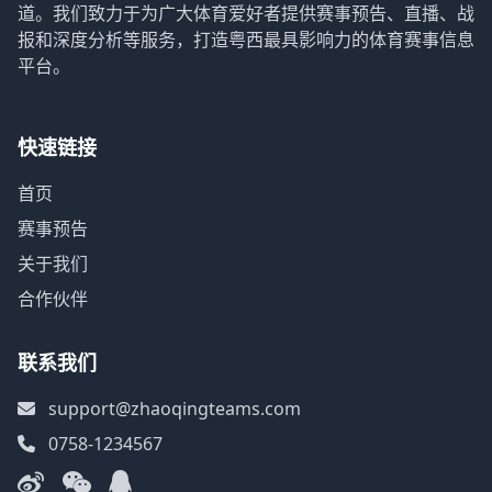
道。我们致力于为广大体育爱好者提供赛事预告、直播、战
报和深度分析等服务，打造粤西最具影响力的体育赛事信息
平台。
快速链接
首页
赛事预告
关于我们
合作伙伴
联系我们
support@zhaoqingteams.com
0758-1234567