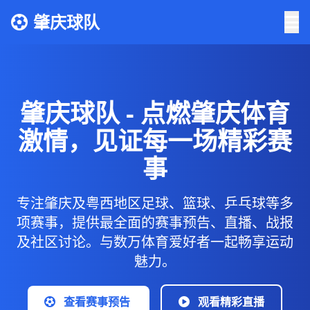
肇庆球队
肇庆球队 - 点燃肇庆体育
激情，见证每一场精彩赛
事
专注肇庆及粤西地区足球、篮球、乒乓球等多
项赛事，提供最全面的赛事预告、直播、战报
及社区讨论。与数万体育爱好者一起畅享运动
魅力。
查看赛事预告
观看精彩直播