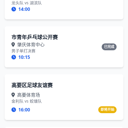
龙头队 vs 湖滨队
14:00
市青年乒乓球公开赛
肇庆体育中心
已完成
男子单打决赛
10:15
高要区足球友谊赛
高要体育场
金利队 vs 蛟塘队
16:00
即将开始