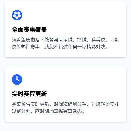
全面赛事覆盖
涵盖肇庆市及下辖各县区足球、篮球、乒乓球、羽毛
球等热门赛事，助您不错过任何一场精彩对决。
实时赛程更新
赛事预告实时更新，时间精确到分钟，让您轻松安排
观赛计划，随时随地掌握赛事动态。