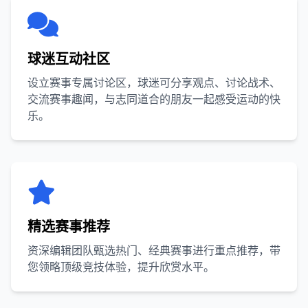
球迷互动社区
设立赛事专属讨论区，球迷可分享观点、讨论战术、
交流赛事趣闻，与志同道合的朋友一起感受运动的快
乐。
精选赛事推荐
资深编辑团队甄选热门、经典赛事进行重点推荐，带
您领略顶级竞技体验，提升欣赏水平。