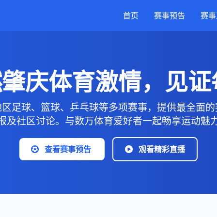
首页
赛事预告
赛事
点燃肇庆体育激情，见
地区足球、篮球、乒乓球等多项赛事，提供最全面的
报及社区讨论。与数万体育爱好者一起畅享运动魅
查看赛事预告
观看精彩直播