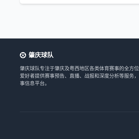
肇庆球队
肇庆球队专注于肇庆及粤西地区各类体育赛事的全方位
爱好者提供赛事预告、直播、战报和深度分析等服务，
事信息平台。