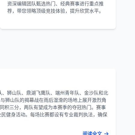
资深编辑团队甄选热门、经典赛事进行重点推
荐，带您领略顶级竞技体验，提升欣赏水平。
辰队、狮山队、鼎湖飞鹰队、端州青年队、金沙队和北
队与狮山队的揭幕战在雨后湿滑的场地上展开激烈角
队同积三分，两队有望成为本赛季的夺冠热门。赛事
全民健身活动。每场比赛都设有专业裁判执法，确保
阅读全文