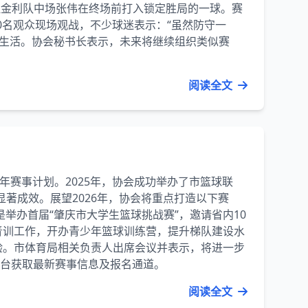
但金利队中场张伟在终场前打入锁定胜局的一球。赛
0名观众现场观战，不少球迷表示：“虽然防守一
体生活。协会秘书长表示，未来将继续组织类似赛
阅读全文
6年赛事计划。2025年，协会成功举办了市篮球联
显著成效。展望2026年，协会将重点打造以下赛
举办首届“肇庆市大学生篮球挑战赛”，邀请省内10
青训工作，开办青少年篮球训练营，提升梯队建设水
验。市体育局相关负责人出席会议并表示，将进一步
平台获取最新赛事信息及报名通道。
阅读全文