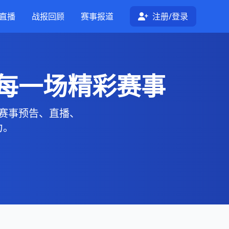
直播
战报回顾
赛事报道
注册/登录
证每一场精彩赛事
赛事预告、直播、
力。