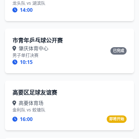
龙头队 vs 湖滨队
14:00
市青年乒乓球公开赛
肇庆体育中心
已完成
男子单打决赛
10:15
高要区足球友谊赛
高要体育场
金利队 vs 蛟塘队
16:00
即将开始