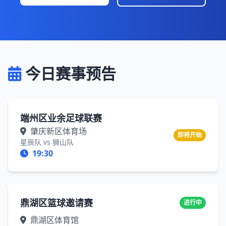
今日赛事预告
端州区业余足球联赛
肇庆新区体育场
即将开始
星辰队 vs 狮山队
19:30
鼎湖区篮球邀请赛
进行中
鼎湖区体育馆