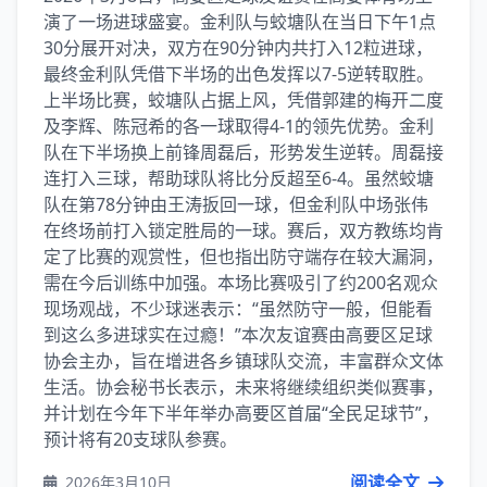
演了一场进球盛宴。金利队与蛟塘队在当日下午1点
30分展开对决，双方在90分钟内共打入12粒进球，
最终金利队凭借下半场的出色发挥以7-5逆转取胜。
上半场比赛，蛟塘队占据上风，凭借郭建的梅开二度
及李辉、陈冠希的各一球取得4-1的领先优势。金利
队在下半场换上前锋周磊后，形势发生逆转。周磊接
连打入三球，帮助球队将比分反超至6-4。虽然蛟塘
队在第78分钟由王涛扳回一球，但金利队中场张伟
在终场前打入锁定胜局的一球。赛后，双方教练均肯
定了比赛的观赏性，但也指出防守端存在较大漏洞，
需在今后训练中加强。本场比赛吸引了约200名观众
现场观战，不少球迷表示：“虽然防守一般，但能看
到这么多进球实在过瘾！”本次友谊赛由高要区足球
协会主办，旨在增进各乡镇球队交流，丰富群众文体
生活。协会秘书长表示，未来将继续组织类似赛事，
并计划在今年下半年举办高要区首届“全民足球节”，
预计将有20支球队参赛。
阅读全文
2026年3月10日