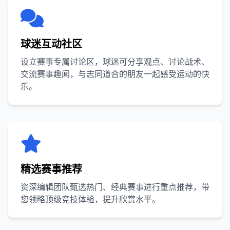
球迷互动社区
设立赛事专属讨论区，球迷可分享观点、讨论战术、
交流赛事趣闻，与志同道合的朋友一起感受运动的快
乐。
精选赛事推荐
资深编辑团队甄选热门、经典赛事进行重点推荐，带
您领略顶级竞技体验，提升欣赏水平。