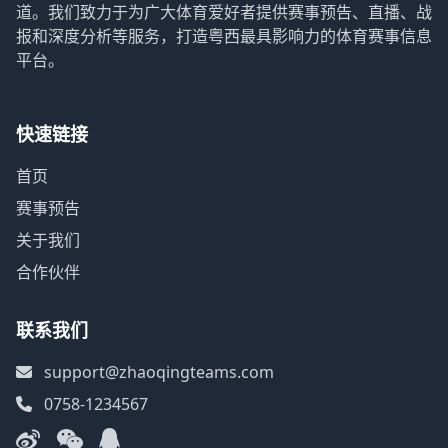
道。我们致力于为广大体育爱好者提供赛事预告、直播、战
报和深度分析等服务，打造粤西最具影响力的体育赛事信息
平台。
快速链接
首页
赛事预告
关于我们
合作伙伴
联系我们
support@zhaoqingteams.com
0758-1234567