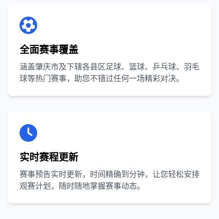
全面赛事覆盖
涵盖肇庆市及下辖各县区足球、篮球、乒乓球、羽毛
球等热门赛事，助您不错过任何一场精彩对决。
实时赛程更新
赛事预告实时更新，时间精确到分钟，让您轻松安排
观赛计划，随时随地掌握赛事动态。