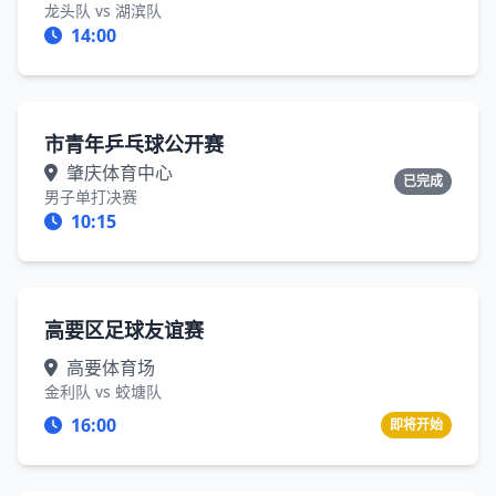
龙头队 vs 湖滨队
14:00
市青年乒乓球公开赛
肇庆体育中心
已完成
男子单打决赛
10:15
高要区足球友谊赛
高要体育场
金利队 vs 蛟塘队
16:00
即将开始