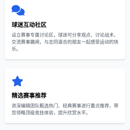
球迷互动社区
设立赛事专属讨论区，球迷可分享观点、讨论战术、
交流赛事趣闻，与志同道合的朋友一起感受运动的快
乐。
精选赛事推荐
资深编辑团队甄选热门、经典赛事进行重点推荐，带
您领略顶级竞技体验，提升欣赏水平。