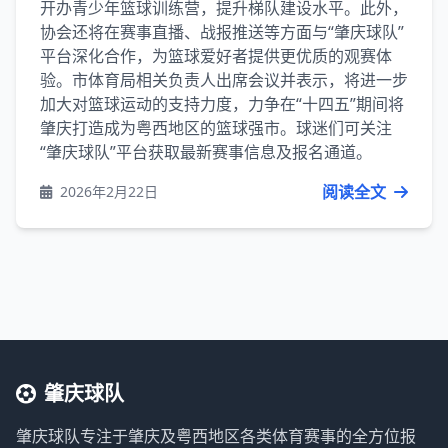
开办青少年篮球训练营，提升梯队建设水平。此外，
协会还将在赛事直播、战报推送等方面与“肇庆球队”
平台深化合作，为篮球爱好者提供更优质的观赛体
验。市体育局相关负责人出席会议并表示，将进一步
加大对篮球运动的支持力度，力争在“十四五”期间将
肇庆打造成为粤西地区的篮球强市。球迷们可关注
“肇庆球队”平台获取最新赛事信息及报名通道。
阅读全文
2026年2月22日
肇庆球队
肇庆球队专注于肇庆及粤西地区各类体育赛事的全方位报