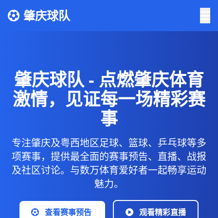
肇庆球队
肇庆球队 - 点燃肇庆体育
激情，见证每一场精彩赛
事
专注肇庆及粤西地区足球、篮球、乒乓球等多
项赛事，提供最全面的赛事预告、直播、战报
及社区讨论。与数万体育爱好者一起畅享运动
魅力。
查看赛事预告
观看精彩直播