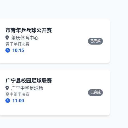
市青年乒乓球公开赛
肇庆体育中心
已完成
男子单打决赛
10:15
广宁县校园足球联赛
广宁中学足球场
已完成
高中组半决赛
11:00