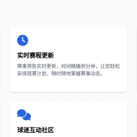
实时赛程更新
赛事预告实时更新，时间精确到分钟，让您轻松
安排观赛计划，随时随地掌握赛事动态。
球迷互动社区