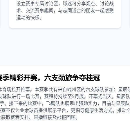
设立赛事专属讨论区，球迷可分享观点、讨论战
术、交流赛事趣闻，与志同道合的朋友一起感受
运动的快乐。
6赛季精彩开赛，六支劲旅争夺桂冠
新区体育场拉开帷幕。本赛季共有来自端州区的六支球队参加：星
支球队进行一场比赛，赛程将持续至5月底。开幕式当天，星辰
胜对手。接下来的比赛中，飞鹰队也展现出强劲实力，目前与星辰
，联赛不仅为业余球员提供展示平台，更倡导健康生活方式，推动
台获取赛程安排、直播链接及战报回顾。