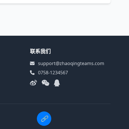
联系我们
support@zhaoqingteams.com
0758-1234567
🔗
英超多少支球队