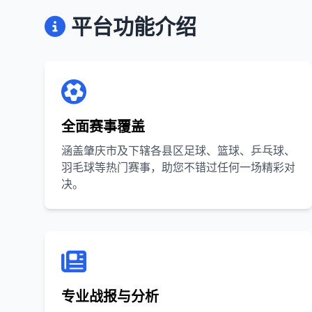
平台功能介绍
全面赛事覆盖
涵盖肇庆市及下辖各县区足球、篮球、乒乓球、
羽毛球等热门赛事，助您不错过任何一场精彩对
决。
专业战报与分析