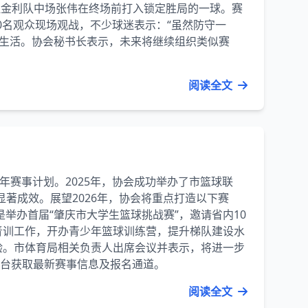
但金利队中场张伟在终场前打入锁定胜局的一球。赛
0名观众现场观战，不少球迷表示：“虽然防守一
体生活。协会秘书长表示，未来将继续组织类似赛
阅读全文
6年赛事计划。2025年，协会成功举办了市篮球联
显著成效。展望2026年，协会将重点打造以下赛
举办首届“肇庆市大学生篮球挑战赛”，邀请省内10
青训工作，开办青少年篮球训练营，提升梯队建设水
验。市体育局相关负责人出席会议并表示，将进一步
平台获取最新赛事信息及报名通道。
阅读全文