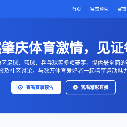
首页
赛事预告
赛事
点燃肇庆体育激情，见
地区足球、篮球、乒乓球等多项赛事，提供最全面的
报及社区讨论。与数万体育爱好者一起畅享运动魅
查看赛事预告
观看精彩直播