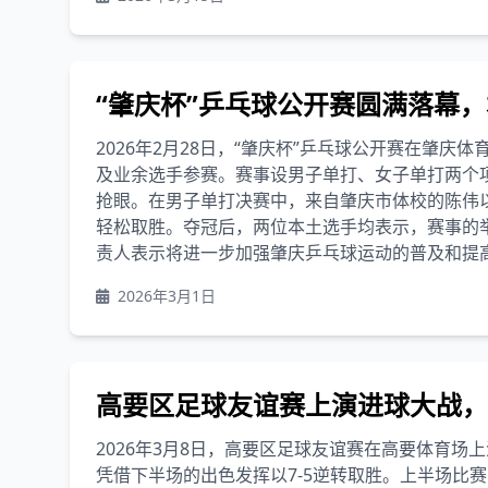
“肇庆杯”乒乓球公开赛圆满落幕
2026年2月28日，“肇庆杯”乒乓球公开赛在肇
及业余选手参赛。赛事设男子单打、女子单打两个
抢眼。在男子单打决赛中，来自肇庆市体校的陈伟以
轻松取胜。夺冠后，两位本土选手均表示，赛事的
责人表示将进一步加强肇庆乒乓球运动的普及和提
2026年3月1日
高要区足球友谊赛上演进球大战，
2026年3月8日，高要区足球友谊赛在高要体育场
凭借下半场的出色发挥以7-5逆转取胜。上半场比