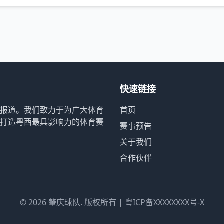
快速链接
报道。我们致力于为广大体育
首页
打造粤西最具影响力的体育赛
赛事预告
关于我们
合作伙伴
© 2026 肇庆球队. 版权所有 | 粤ICP备XXXXXXXX号-X