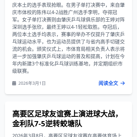
庆本土的选手表现抢眼。在男子单打决赛中，来自肇
庆市体校的陈伟以4-2战胜广州选手李明，夺得冠
军。女子单打决赛则由肇庆乒乓球俱乐部的王婷对阵
深圳选手张欣，最终王婷以4-1轻松取胜。夺冠后，
两位本土选手均表示，赛事的举办不仅提升了肇庆乒
乓球运动水平，也为运动员提供了与省内高手切磋交
流的机会。颁奖仪式上，市体育局相关负责人表示将
进一步加强肇庆乒乓球运动的普及和提高，计划在今
年内新建3个标准化乒乓球训练基地，并定期组织市
级联赛。
阅读全文
2026年3月1日
高要区足球友谊赛上演进球大战，
金利队7-5逆转蛟塘队
2026年3月8日，高要区足球友谊赛在高要体育场上