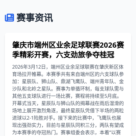
赛事资讯
肇庆市端州区业余足球联赛2026赛
季精彩开赛，六支劲旅争夺桂冠
2026年3月12日，端州区业余足球联赛在肇庆新区体
育场拉开帷幕。本赛季共有来自端州区的六支球队参
加：星辰队、狮山队、鼎湖飞鹰队、端州青年队、金
沙队和北岭之星队。赛事为单循环制，每支球队需与
其他五支球队进行一场比赛，赛程将持续至5月底。
开幕式当天，星辰队与狮山队的揭幕战在雨后湿滑的
场地上展开激烈角逐，最终星辰队凭借下半场的两粒
进球以2-1险胜对手。接下来的比赛中，飞鹰队也展
现出强劲实力，目前与星辰队同积三分，两队有望成
为本赛季的夺冠热门。赛事组委会表示，本着“以赛