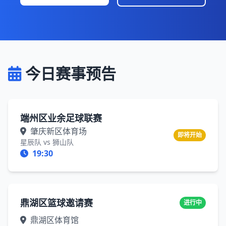
今日赛事预告
端州区业余足球联赛
肇庆新区体育场
即将开始
星辰队 vs 狮山队
19:30
鼎湖区篮球邀请赛
进行中
鼎湖区体育馆