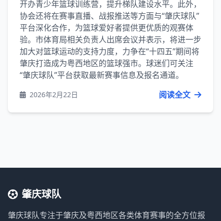
开办青少年篮球训练营，提升梯队建设水平。此外，
协会还将在赛事直播、战报推送等方面与“肇庆球队”
平台深化合作，为篮球爱好者提供更优质的观赛体
验。市体育局相关负责人出席会议并表示，将进一步
加大对篮球运动的支持力度，力争在“十四五”期间将
肇庆打造成为粤西地区的篮球强市。球迷们可关注
“肇庆球队”平台获取最新赛事信息及报名通道。
阅读全文
2026年2月22日
肇庆球队
肇庆球队专注于肇庆及粤西地区各类体育赛事的全方位报