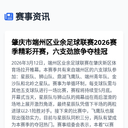
赛事资讯
肇庆市端州区业余足球联赛2026赛
季精彩开赛，六支劲旅争夺桂冠
2026年3月12日，端州区业余足球联赛在肇庆新区体
育场拉开帷幕。本赛季共有来自端州区的六支球队参
加：星辰队、狮山队、鼎湖飞鹰队、端州青年队、金
沙队和北岭之星队。赛事为单循环制，每支球队需与
其他五支球队进行一场比赛，赛程将持续至5月底。
开幕式当天，星辰队与狮山队的揭幕战在雨后湿滑的
场地上展开激烈角逐，最终星辰队凭借下半场的两粒
进球以2-1险胜对手。接下来的比赛中，飞鹰队也展
现出强劲实力，目前与星辰队同积三分，两队有望成
为本赛季的夺冠热门。赛事组委会表示，本着“以赛