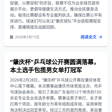
促健、以赛促和”的宗旨，联赛不仅为业余球员提供
展示平台，更倡导健康生活方式，推动全民健身活
动。每场比赛都设有专业裁判执法，确保比赛公平有
序进行。球迷们可以关注“肇庆球队”平台获取赛程安
排、直播链接及战报回顾。
阅读全文
2026年3月15日
“肇庆杯”乒乓球公开赛圆满落幕，
本土选手包揽男女单打冠军
2026年2月28日，“肇庆杯”乒乓球公开赛在肇庆体育
中心落下帷幕。本次赛事由肇庆市体育局主办、市乒
乓球协会承办，吸引了来自广东省内12个地市的150
余名专业及业余选手参赛。赛事设男子单打、女子单
打两个项目，按年龄分为青年组和成年组，采用单败
淘汰制决出冠亚季军。经过三天的激烈角逐，来自肇