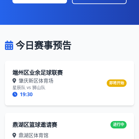
今日赛事预告
端州区业余足球联赛
肇庆新区体育场
即将开始
星辰队 vs 狮山队
19:30
鼎湖区篮球邀请赛
进行中
鼎湖区体育馆