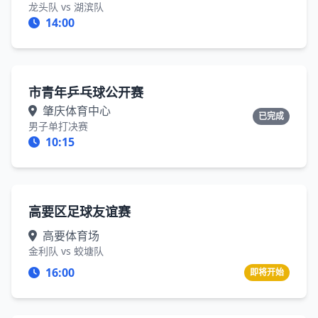
龙头队 vs 湖滨队
14:00
市青年乒乓球公开赛
肇庆体育中心
已完成
男子单打决赛
10:15
高要区足球友谊赛
高要体育场
金利队 vs 蛟塘队
16:00
即将开始