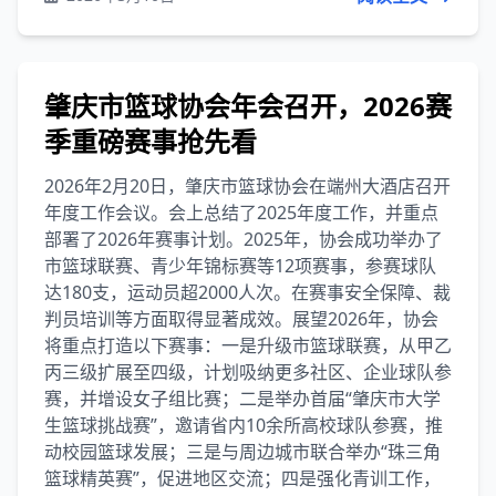
肇庆市篮球协会年会召开，2026赛
季重磅赛事抢先看
2026年2月20日，肇庆市篮球协会在端州大酒店召开
年度工作会议。会上总结了2025年度工作，并重点
部署了2026年赛事计划。2025年，协会成功举办了
市篮球联赛、青少年锦标赛等12项赛事，参赛球队
达180支，运动员超2000人次。在赛事安全保障、裁
判员培训等方面取得显著成效。展望2026年，协会
将重点打造以下赛事：一是升级市篮球联赛，从甲乙
丙三级扩展至四级，计划吸纳更多社区、企业球队参
赛，并增设女子组比赛；二是举办首届“肇庆市大学
生篮球挑战赛”，邀请省内10余所高校球队参赛，推
动校园篮球发展；三是与周边城市联合举办“珠三角
篮球精英赛”，促进地区交流；四是强化青训工作，