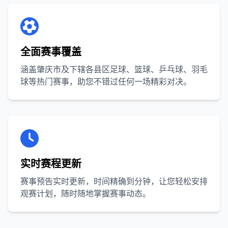
全面赛事覆盖
涵盖肇庆市及下辖各县区足球、篮球、乒乓球、羽毛
球等热门赛事，助您不错过任何一场精彩对决。
实时赛程更新
赛事预告实时更新，时间精确到分钟，让您轻松安排
观赛计划，随时随地掌握赛事动态。