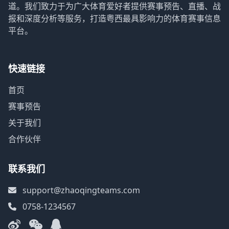
道。我们致力于为广大体育爱好者提供赛事预告、直播、战
报和深度分析等服务，打造粤西最具影响力的体育赛事信息
平台。
快速链接
首页
赛事预告
关于我们
合作伙伴
联系我们
support@zhaoqingteams.com
0758-1234567