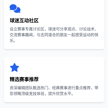
球迷互动社区
设立赛事专属讨论区，球迷可分享观点、讨论战术、
交流赛事趣闻，与志同道合的朋友一起感受运动的快
乐。
精选赛事推荐
资深编辑团队甄选热门、经典赛事进行重点推荐，带
您领略顶级竞技体验，提升欣赏水平。