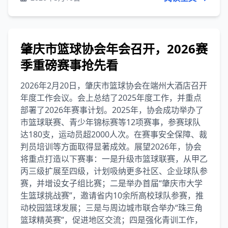
肇庆市篮球协会年会召开，2026赛
季重磅赛事抢先看
2026年2月20日，肇庆市篮球协会在端州大酒店召开
年度工作会议。会上总结了2025年度工作，并重点
部署了2026年赛事计划。2025年，协会成功举办了
市篮球联赛、青少年锦标赛等12项赛事，参赛球队
达180支，运动员超2000人次。在赛事安全保障、裁
判员培训等方面取得显著成效。展望2026年，协会
将重点打造以下赛事：一是升级市篮球联赛，从甲乙
丙三级扩展至四级，计划吸纳更多社区、企业球队参
赛，并增设女子组比赛；二是举办首届“肇庆市大学
生篮球挑战赛”，邀请省内10余所高校球队参赛，推
动校园篮球发展；三是与周边城市联合举办“珠三角
篮球精英赛”，促进地区交流；四是强化青训工作，