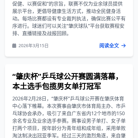
促健、以赛促和”的宗旨，联赛不仅为业余球员提供
展示平台，更倡导健康生活方式，推动全民健身活
动。每场比赛都设有专业裁判执法，确保比赛公平有
序进行。球迷们可以关注“肇庆球队”平台获取赛程安
排、直播链接及战报回顾。
阅读全文
2026年3月15日
“肇庆杯”乒乓球公开赛圆满落幕，
本土选手包揽男女单打冠军
2026年2月28日，“肇庆杯”乒乓球公开赛在肇庆体育
中心落下帷幕。本次赛事由肇庆市体育局主办、市乒
乓球协会承办，吸引了来自广东省内12个地市的150
余名专业及业余选手参赛。赛事设男子单打、女子单
打两个项目，按年龄分为青年组和成年组，采用单败
淘汰制决出冠亚季军。经过三天的激烈角逐，来自肇