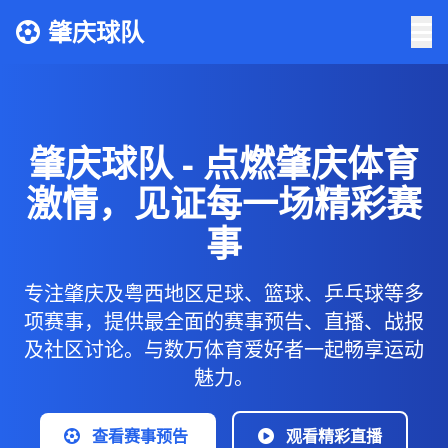
肇庆球队
肇庆球队 - 点燃肇庆体育
激情，见证每一场精彩赛
事
专注肇庆及粤西地区足球、篮球、乒乓球等多
项赛事，提供最全面的赛事预告、直播、战报
及社区讨论。与数万体育爱好者一起畅享运动
魅力。
查看赛事预告
观看精彩直播