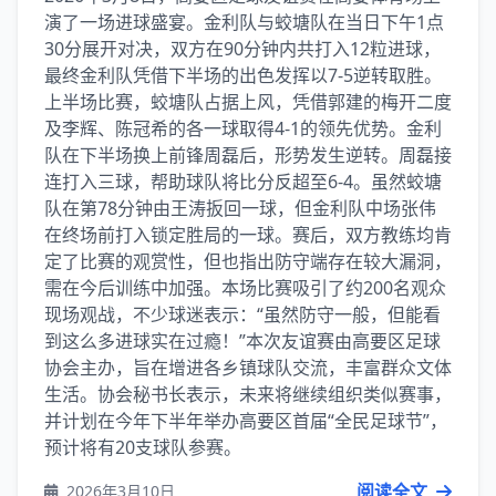
演了一场进球盛宴。金利队与蛟塘队在当日下午1点
30分展开对决，双方在90分钟内共打入12粒进球，
最终金利队凭借下半场的出色发挥以7-5逆转取胜。
上半场比赛，蛟塘队占据上风，凭借郭建的梅开二度
及李辉、陈冠希的各一球取得4-1的领先优势。金利
队在下半场换上前锋周磊后，形势发生逆转。周磊接
连打入三球，帮助球队将比分反超至6-4。虽然蛟塘
队在第78分钟由王涛扳回一球，但金利队中场张伟
在终场前打入锁定胜局的一球。赛后，双方教练均肯
定了比赛的观赏性，但也指出防守端存在较大漏洞，
需在今后训练中加强。本场比赛吸引了约200名观众
现场观战，不少球迷表示：“虽然防守一般，但能看
到这么多进球实在过瘾！”本次友谊赛由高要区足球
协会主办，旨在增进各乡镇球队交流，丰富群众文体
生活。协会秘书长表示，未来将继续组织类似赛事，
并计划在今年下半年举办高要区首届“全民足球节”，
预计将有20支球队参赛。
阅读全文
2026年3月10日