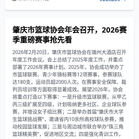
肇庆市篮球协会年会召开，2026赛
季重磅赛事抢先看
2026年2月20日，肇庆市篮球协会在端州大酒店召开
年度工作会议。会上总结了2025年度工作，并重点
部署了2026年赛事计划。2025年，协会成功举办了
市篮球联赛、青少年锦标赛等12项赛事，参赛球队
达180支，运动员超2000人次。在赛事安全保障、裁
判员培训等方面取得显著成效。展望2026年，协会
将重点打造以下赛事：一是升级市篮球联赛，从甲乙
丙三级扩展至四级，计划吸纳更多社区、企业球队参
赛，并增设女子组比赛；二是举办首届“肇庆市大学
生篮球挑战赛”，邀请省内10余所高校球队参赛，推
动校园篮球发展；三是与周边城市联合举办“珠三角
篮球精英赛”，促进地区交流；四是强化青训工作，