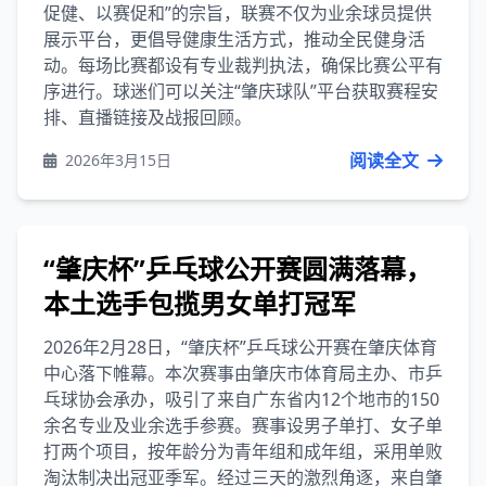
促健、以赛促和”的宗旨，联赛不仅为业余球员提供
展示平台，更倡导健康生活方式，推动全民健身活
动。每场比赛都设有专业裁判执法，确保比赛公平有
序进行。球迷们可以关注“肇庆球队”平台获取赛程安
排、直播链接及战报回顾。
阅读全文
2026年3月15日
“肇庆杯”乒乓球公开赛圆满落幕，
本土选手包揽男女单打冠军
2026年2月28日，“肇庆杯”乒乓球公开赛在肇庆体育
中心落下帷幕。本次赛事由肇庆市体育局主办、市乒
乓球协会承办，吸引了来自广东省内12个地市的150
余名专业及业余选手参赛。赛事设男子单打、女子单
打两个项目，按年龄分为青年组和成年组，采用单败
淘汰制决出冠亚季军。经过三天的激烈角逐，来自肇