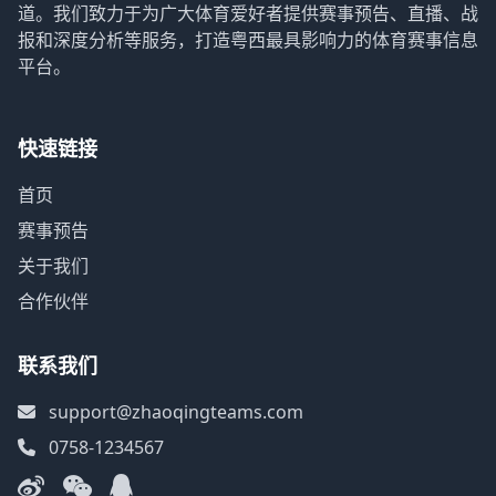
道。我们致力于为广大体育爱好者提供赛事预告、直播、战
报和深度分析等服务，打造粤西最具影响力的体育赛事信息
平台。
快速链接
首页
赛事预告
关于我们
合作伙伴
联系我们
support@zhaoqingteams.com
0758-1234567